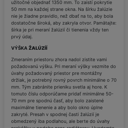
užitočné objednať 1350 mm. To zaistí pokrytie
50 mm na každej strane okna. Na šírku žalúzie
nie je žiadne pravidlo, než dbať na to, aby bola
dostatočne široká, aby zakryla otvor. Pamätajte:
šírka je pri meraní žalúzií či tienenia vždy ten
prvý údaj.
VÝŠKA
ŽALÚZÍÍ
Zmeraním priestoru zhora nadol zistite vami
požadovanú výšku. Pri meraní výšky vezmite do
úvahy požadovaný priestor pre montážny
držiak, je potrebný rovný povrch minimálne o 70
mm. Tým zabránite prieniku svetla aj hore. K
tomuto číslu odporúčame pridať minimálne 50-
70 mm pre spodnú časť, aby bolo zaistené
maximálne tienenie a aby bolo okno úplne
zakryté. Presah v spodnej časti žalúzií je
obmedzený iba podlahou, ale berte do úvahy