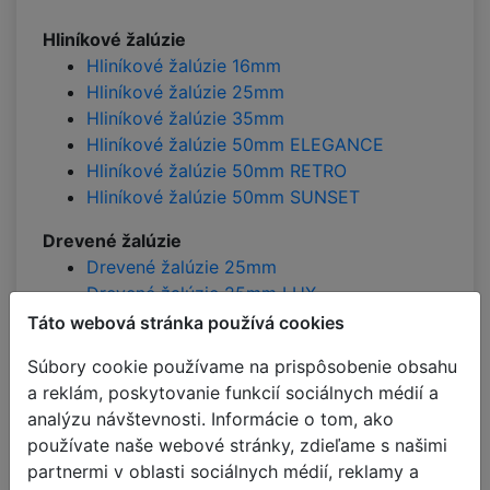
Hliníkové žalúzie
Hliníkové žalúzie 16mm
Hliníkové žalúzie 25mm
Hliníkové žalúzie 35mm
Hliníkové žalúzie 50mm ELEGANCE
Hliníkové žalúzie 50mm RETRO
Hliníkové žalúzie 50mm SUNSET
Drevené žalúzie
Drevené žalúzie 25mm
Drevené žalúzie 25mm LUX
Drevené žalúzie 35mm
Táto webová stránka používá cookies
Drevené žalúzie 35mm ABACHI
Súbory cookie používame na prispôsobenie obsahu
Drevené žalúzie 35mm RUSTICA
a reklám, poskytovanie funkcií sociálnych médií a
Drevené žalúzie 50mm
analýzu návštevnosti. Informácie o tom, ako
Drevené žalúzie 50mm ABACHI
používate naše webové stránky, zdieľame s našimi
Drevené žalúzie 50mm RETRO
partnermi v oblasti sociálnych médií, reklamy a
Drevené žalúzie 50mm RUSTICA