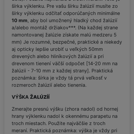
šírka výklenku. Pre vašu šírku žalúzií musíte zo
šírky výklenku odčítať odporúčaných minimálne
10 mm
, aby bol umožnený hladký chod žalúzií
a/alebo montáž držiakov***. (Na každej strane
namontovanej žalúzie získate malú medzeru 5
mm) Je rozumné, bezpečné, praktické a niekedy
aj opticky lepšie urobiť u veľkých 50mm
drevených alebo hliníkových žalúzií a pri
drevenom tienení väčší odpočet [14-20 mm na
žalúzii - 7-10 mm z každej strany]. Praktická
poznámka: šírka je vždy tá prvá veľkosť v
rozmeroch žalúzií alebo tienenia.
VÝŠKA
ŽALÚZÍÍ
Zmerajte presnú výšku (zhora nadol) od hornej
hrany výklenku nadol k okennému parapetu na
troch miestach. Použite najväčšie z troch
meraní. Praktická poznámka: výška je vždy pri