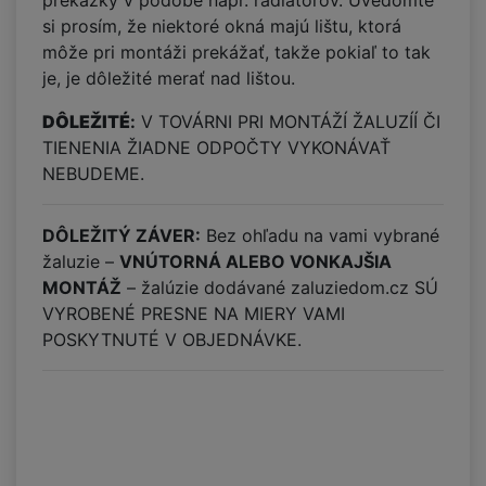
prekážky v podobe napr. radiátorov. Uvedomte
si prosím, že niektoré okná majú lištu, ktorá
môže pri montáži prekážať, takže pokiaľ to tak
je, je dôležité merať nad lištou.
DÔLEŽITÉ
:
V TOVÁRNI PRI MONTÁŽÍ ŽALUZÍÍ ČI
TIENENIA ŽIADNE ODPOČTY VYKONÁVAŤ
NEBUDEME.
DÔLEŽITÝ ZÁVER:
Bez ohľadu na vami vybrané
žaluzie –
VNÚTORNÁ ALEBO VONKAJŠIA
MONTÁŽ
– žalúzie dodávané zaluziedom.cz SÚ
VYROBENÉ PRESNE NA MIERY VAMI
POSKYTNUTÉ V OBJEDNÁVKE.