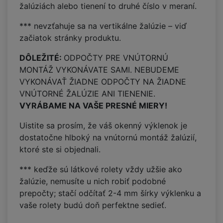
žalúziách alebo tienení to druhé číslo v meraní.
*** nevzťahuje sa na vertikálne žalúzie – viď
začiatok stránky produktu.
DÔLEŽITÉ:
ODPOČTY PRE VNÚTORNÚ
MONTÁŽ VYKONÁVATE SAMI. NEBUDEME
VYKONÁVAŤ ŽIADNE ODPOČTY NA ŽIADNE
VNÚTORNÉ ŽALÚZIE ANI TIENENIE.
VYRÁBAME NA VAŠE PRESNÉ MIERY!
Uistite sa prosím, že váš okenný výklenok je
dostatočne hlboký na vnútornú montáž žalúzií,
ktoré ste si objednali.
*** keďže sú látkové rolety vždy užšie ako
žalúzie, nemusíte u nich robiť podobné
prepočty; stačí odčítať 2-4 mm šírky výklenku a
vaše rolety budú doň perfektne sedieť.