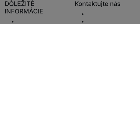
DÔLEŽITÉ
Kontaktujte nás
INFORMÁCIE
Odoslať e-mail.
Doručenie
+48 881333794
Vrátenie a preplatky
info@zaluziedom.cz
Oznámenie o
ochrane osobných
údajov
Vyhlásenie o
zodpovednosti
Otázky DPH
Informácie o platbe
Mapa stránky