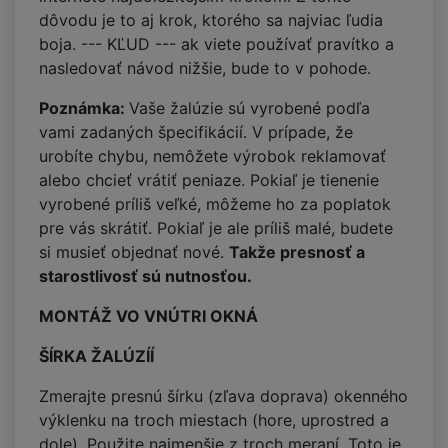
dôvodu je to aj krok, ktorého sa najviac ľudia
boja. --- KĽUD --- ak viete používať pravítko a
nasledovať návod nižšie, bude to v pohode.
Poznámka:
Vaše žalúzie sú vyrobené podľa
vami zadaných špecifikácií. V prípade, že
urobíte chybu, nemôžete výrobok reklamovať
alebo chcieť vrátiť peniaze. Pokiaľ je tienenie
vyrobené príliš veľké, môžeme ho za poplatok
pre vás skrátiť. Pokiaľ je ale príliš malé, budete
si musieť objednať nové.
Takže presnosť a
starostlivosť sú nutnosťou.
MONTÁŽ VO VNÚTRI OKNÁ
ŠÍRKA ŽALÚZÍÍ
Zmerajte presnú šírku (zľava doprava) okenného
výklenku na troch miestach (hore, uprostred a
dole). Použite najmenšie z troch meraní. Toto je