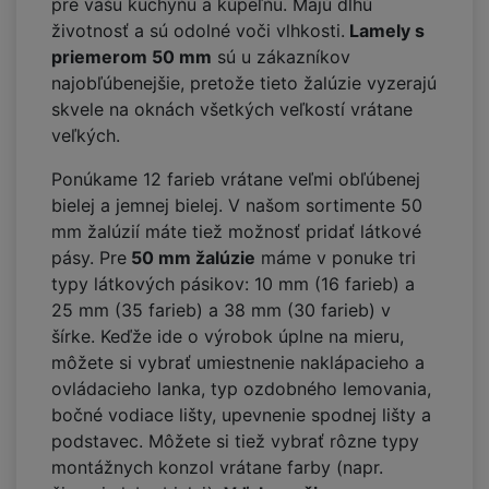
pre vašu kuchyňu a kúpeľňu. Majú dlhú
životnosť a sú odolné voči vlhkosti.
Lamely s
priemerom 50 mm
sú u zákazníkov
najobľúbenejšie, pretože tieto žalúzie vyzerajú
skvele na oknách všetkých veľkostí vrátane
veľkých.
Ponúkame 12 farieb vrátane veľmi obľúbenej
bielej a jemnej bielej. V našom sortimente 50
mm žalúzií máte tiež možnosť pridať látkové
pásy. Pre
50 mm žalúzie
máme v ponuke tri
typy látkových pásikov: 10 mm (16 farieb) a
25 mm (35 farieb) a 38 mm (30 farieb) v
šírke. Keďže ide o výrobok úplne na mieru,
môžete si vybrať umiestnenie naklápacieho a
ovládacieho lanka, typ ozdobného lemovania,
bočné vodiace lišty, upevnenie spodnej lišty a
podstavec. Môžete si tiež vybrať rôzne typy
montážnych konzol vrátane farby (napr.