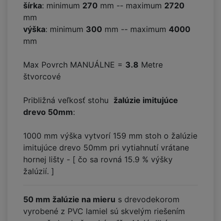
šírka
: minimum
270
mm -- maximum
2720
mm
výška
: minimum
300
mm -- maximum
4000
mm
Max Povrch MANUÁLNE =
3.8
Metre
štvorcové
Približná veľkosť stohu
žalúzie imitujúce
drevo 50mm
:
1000 mm výška vytvorí
159
mm stoh o žalúzie
imitujúce drevo 50mm pri vytiahnutí vrátane
hornej lišty - [ čo sa rovná
15.9
% výšky
žalúzií. ]
50 mm žalúzie na mieru
s drevodekorom
vyrobené z PVC lamiel sú skvelým riešením