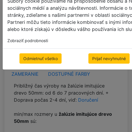
Súbory cookie používame na prispôsobenie obsahu a re
sociálnych médií a analýzu návštevnosti. Informácie o
približná hmotnosť: 2.15 kg
stránky, zdieľame s našimi partnermi v oblasti sociálny
Približná veľkosť stohu:
159 mm (15.9%)
Partneri môžu tieto informácie kombinovať s inými info
Približná doba výroby:
6
-
7
pracovních dní +
alebo ktoré získajú v dôsledku vášho používania ich slu
Doručenie
Zobraziť podrobnosti
Odmietnuť všetko
Prijať nevyhnutné
VLASTNOSTI PRODUKTU
MONTÁŽ
ZAMERANIE
DOSTUPNÉ FARBY
Približný čas výroby na žalúzie imitujúce
drevo 50mm: od 6 do 7 pracovných dní. +
Doprava počas 2-4 dní, viď:
Doručení
min/max rozmery u
žalúzie imitujúce drevo
50mm
sú: