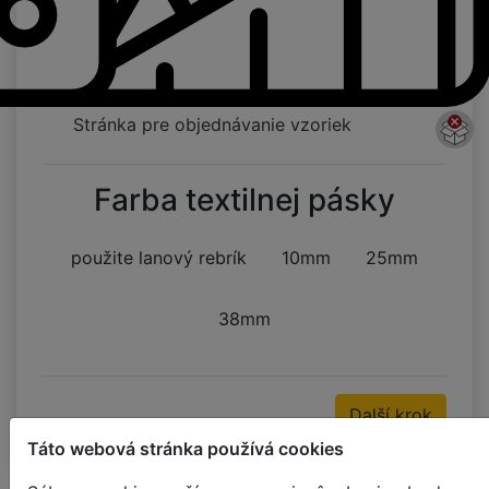
Stránka pre objednávanie vzoriek
Farba textilnej pásky
použite lanový rebrík
10mm
25mm
38mm
Další krok
Táto webová stránka používá cookies