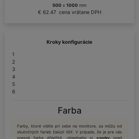
500
x
1000
mm
€ 62.47
cena vrátane DPH
Kroky konfigurácie
1
2
3
4
5
6
Farba
Farby, ktoré vidíte pri sebe na monitore, sa môžu od
skutočných farieb žalúzií líšiť. V prípade, že je pre vás
presná farba dôležitá, objednajte si
vzorky
pred