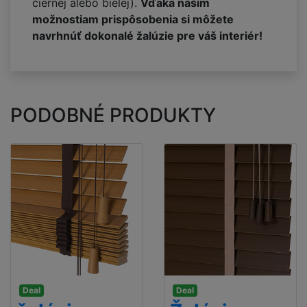
čiernej alebo bielej).
Vďaka našim
možnostiam prispôsobenia si môžete
navrhnúť dokonalé žalúzie pre váš interiér!
PODOBNÉ PRODUKTY
Deal
Deal