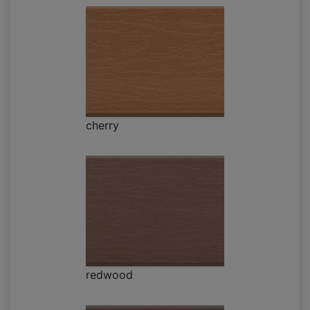
cherry
redwood