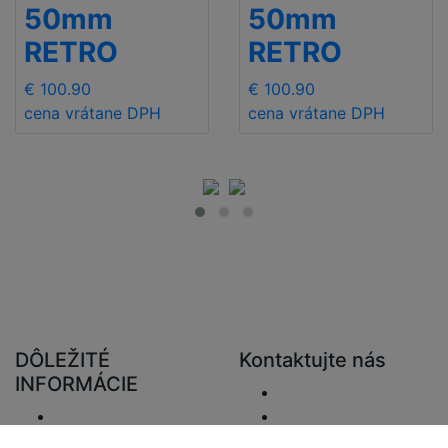
50mm
50mm
RETRO
RETRO
€ 100.90
€ 100.90
cena vrátane DPH
cena vrátane DPH
DÔLEŽITÉ
Kontaktujte nás
INFORMÁCIE
Odoslať e-mail.
Doručenie
+48 881333794
Vrátenie a preplatky
info@zaluziedom.cz