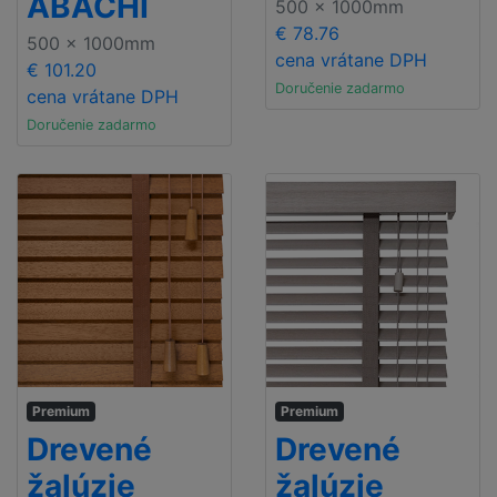
ABACHI
500 x 1000mm
€ 78.76
500 x 1000mm
cena vrátane DPH
€ 101.20
Doručenie zadarmo
cena vrátane DPH
Doručenie zadarmo
Premium
Premium
Drevené
Drevené
žalúzie
žalúzie