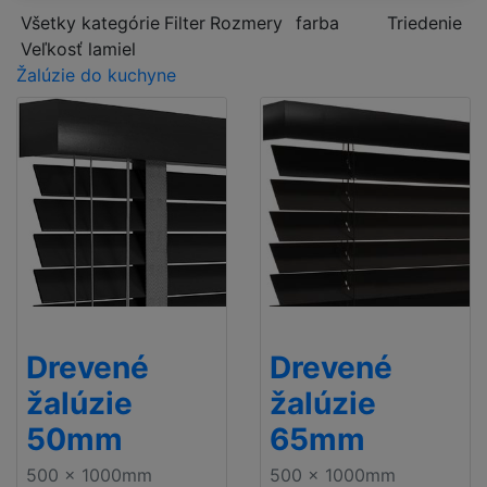
Všetky kategórie
Filter
Rozmery
farba
Triedenie
Veľkosť lamiel
Žalúzie do kuchyne
Drevené
Drevené
žalúzie
žalúzie
50mm
65mm
500 x 1000mm
500 x 1000mm