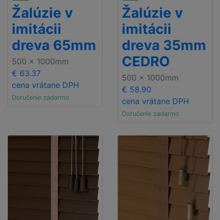
Žalúzie v
Žalúzie v
imitácii
imitácii
dreva 65mm
dreva 35mm
CEDRO
500 x 1000mm
€ 63.37
500 x 1000mm
cena vrátane DPH
€ 58.90
Doručenie zadarmo
cena vrátane DPH
Doručenie zadarmo