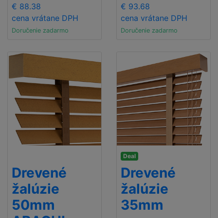
€ 88.38
€ 93.68
cena vrátane DPH
cena vrátane DPH
Doručenie zadarmo
Doručenie zadarmo
Deal
Drevené
Drevené
žalúzie
žalúzie
50mm
35mm