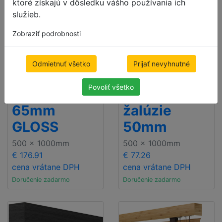
ktoré získajú v dôsledku vášho používania ich
služieb.
Zobraziť podrobnosti
Premium
Odmietnuť všetko
Prijať nevyhnutné
Drevené
Bambusové
Povoliť všetko
žalúzie
horizontálne
65mm
žalúzie
GLOSS
50mm
500 x 1000mm
500 x 1000mm
€ 176.91
€ 77.26
cena vrátane DPH
cena vrátane DPH
Doručenie zadarmo
Doručenie zadarmo