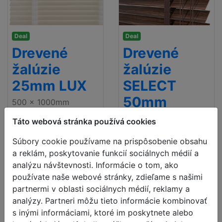
Deal
Deal
Drevené
Drevené
žalúzie
žalúzie
25mm LUX
SELECT
50mm
500 x 1000mm
€ 98.55
500 x 1000mm
Táto webová stránka používá cookies
cena vrátane DPH
€ 92.23
Doručenie zadarmo
Súbory cookie používame na prispôsobenie obsahu
cena vrátane DPH
a reklám, poskytovanie funkcií sociálnych médií a
Doručenie zadarmo
analýzu návštevnosti. Informácie o tom, ako
používate naše webové stránky, zdieľame s našimi
partnermi v oblasti sociálnych médií, reklamy a
analýzy. Partneri môžu tieto informácie kombinovať
s inými informáciami, ktoré im poskytnete alebo