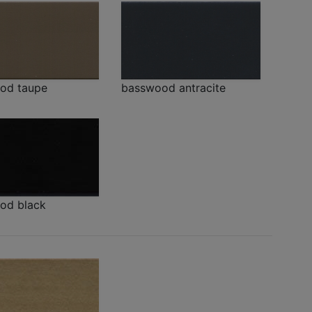
od taupe
basswood antracite
od black