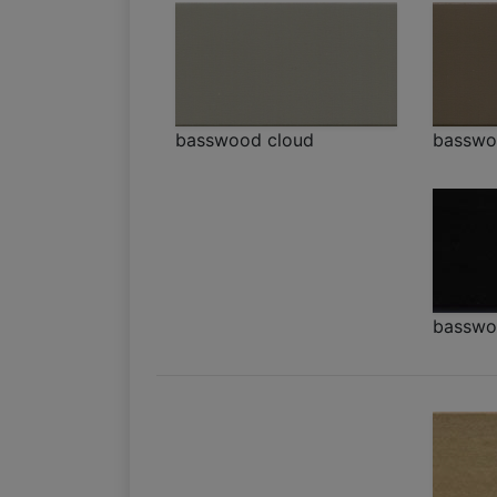
basswood cloud
basswo
basswo