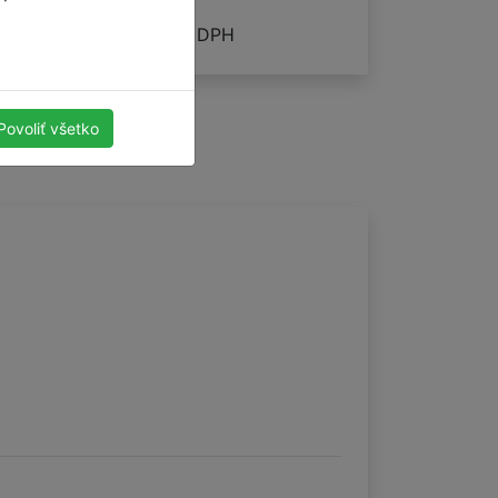
500
x
1000
mm
€ 78.76
cena vrátane DPH
Povoliť všetko