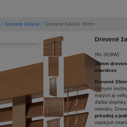
Drevené žalúzie
Drevené žalúzie 35mm
Drevené ž
[Rx 35/BW]
35mm drevené 
interiérov
Drevené 35mm 
rôznymi možno
malých aj veľk
ďalšie doplnky
interiéru. Dre
prírodný a jed
všetkých inter