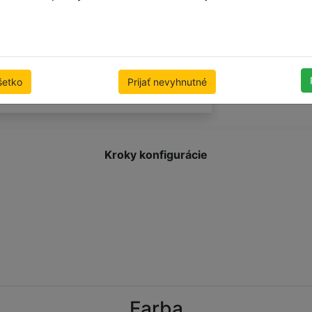
m
Zistiť cenu
šetko
Prijať nevyhnutné
Kroky konfigurácie
Farba