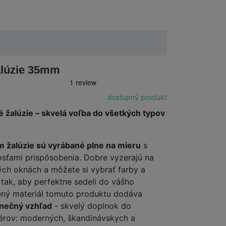
alúzie 35mm
dostupný produkt
žalúzie – skvelá voľba do všetkých typov
žalúzie sú vyrábané plne na mieru
s
sťami prispôsobenia. Dobre vyzerajú na
ých oknách a môžete si vybrať farby a
 tak, aby perfektne sedeli do vášho
vený materiál tomuto produktu dodáva
inečný vzhľad
- skvelý doplnok do
iérov: moderných, škandinávskych a