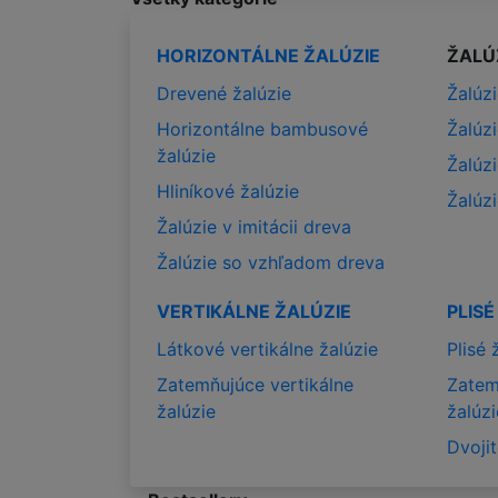
HORIZONTÁLNE ŽALÚZIE
ŽALÚ
Drevené žalúzie
Žalúz
Horizontálne bambusové
Žalúz
žalúzie
Žalúz
Hliníkové žalúzie
Žalúz
Žalúzie v imitácii dreva
Žalúzie so vzhľadom dreva
VERTIKÁLNE ŽALÚZIE
PLISÉ
Látkové vertikálne žalúzie
Plisé 
Zatemňujúce vertikálne
Zatem
žalúzie
žalúzi
Dvojit