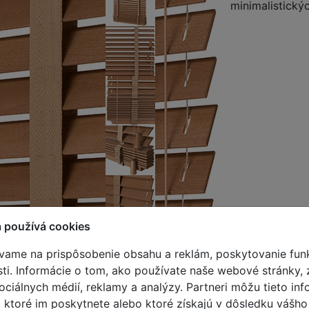
minimalistickýc
 používá cookies
19.
vame na prispôsobenie obsahu a reklám, poskytovanie funk
ti. Informácie o tom, ako používate naše webové stránky, 
sociálnych médií, reklamy a analýzy. Partneri môžu tieto i
, ktoré im poskytnete alebo ktoré získajú v dôsledku vášho