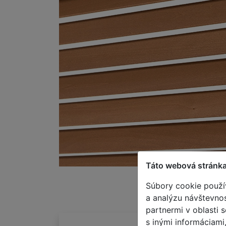
Táto webová stránka
použiť konfiguráciu
Súbory cookie použí
a analýzu návštevnos
partnermi v oblasti 
s inými informáciami