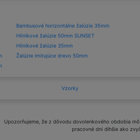
Bambusové horizontálne žalúzie 35mm
Hliníkové žalúzie 50mm SUNSET
Hliníkové žalúzie 35mm
m
Žalúzie imitujúce drevo 50mm
m
Vzorky
Upozorňujeme, že z dôvodu dovolenkového obdobia môž
pracovné dni dlhšie ako zvy