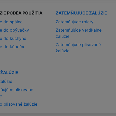
ZIE PODĽA POUŽITIA
ZATEMŇUJÚCE ŽALÚZIE
ie do spálne
Zatemňujúce rolety
ie do obývačky
Zatemňujúce vertikálne
žalúzie
ie do kuchyne
Zatemňujúce plisované
ie do kúpeľne
žalúzie
 ŽALÚZIE
žalúzie
ňujúce plisované
e
o plisované žalúzie