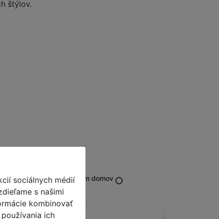
h štýlov.
08.2026-21.08.2026
k vám domov
cií sociálnych médií
Doručenie zadarmo
zdieľame s našimi
nformácie kombinovať
 používania ich