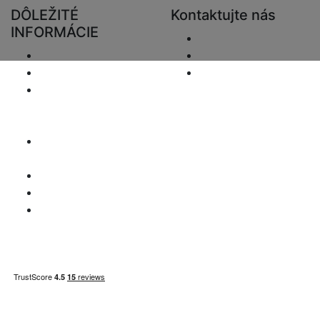
DÔLEŽITÉ
Kontaktujte nás
INFORMÁCIE
Odoslať e-mail.
Doručenie
+48 881333794
Vrátenie a preplatky
info@zaluziedom.cz
Oznámenie o
ochrane osobných
údajov
Vyhlásenie o
zodpovednosti
Otázky DPH
Informácie o platbe
Mapa stránky