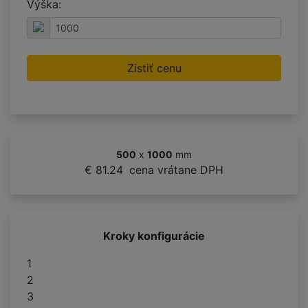
Výška:
Zistiť cenu
500
x
1000
mm
€ 81.24
cena vrátane DPH
Kroky konfigurácie
1
2
3