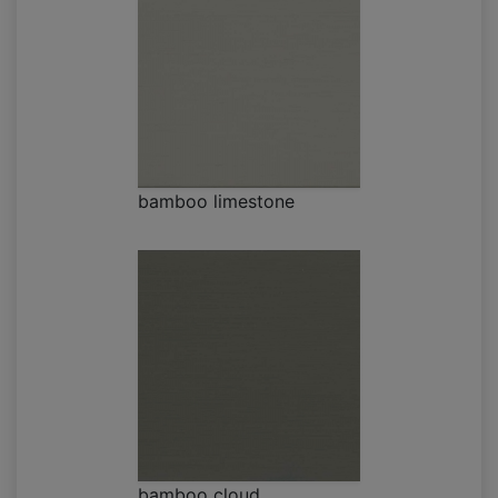
bamboo limestone
bamboo cloud