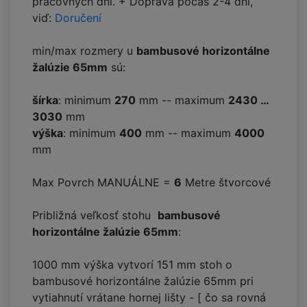
pracovných dní. + Doprava počas 2-4 dní,
viď:
Doručení
min/max rozmery u
bambusové horizontálne
žalúzie 65mm
sú:
šírka
: minimum
270
mm -- maximum
2430 …
3030
mm
výška
: minimum
400
mm -- maximum
4000
mm
Max Povrch MANUÁLNE =
6
Metre štvorcové
Približná veľkosť stohu
bambusové
horizontálne žalúzie 65mm
:
1000 mm výška vytvorí
151
mm stoh o
bambusové horizontálne žalúzie 65mm pri
vytiahnutí vrátane hornej lišty - [ čo sa rovná