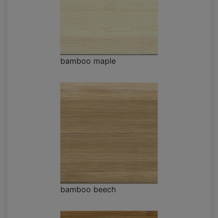
bamboo maple
bamboo beech