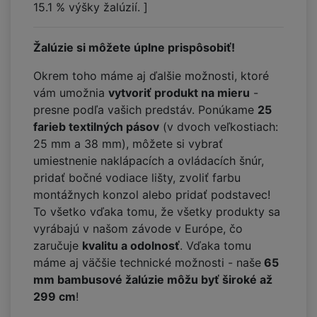
15.1
% výšky žalúzií. ]
Žalúzie si môžete úplne prispôsobiť!
Okrem toho máme aj ďalšie možnosti, ktoré
vám umožnia
vytvoriť produkt na mieru
-
presne podľa vašich predstáv. Ponúkame
25
farieb textilných pásov
(v dvoch veľkostiach:
25 mm a 38 mm), môžete si vybrať
umiestnenie naklápacích a ovládacích šnúr,
pridať bočné vodiace lišty, zvoliť farbu
montážnych konzol alebo pridať podstavec!
To všetko vďaka tomu, že všetky produkty sa
vyrábajú v našom závode v Európe, čo
zaručuje
kvalitu a odolnosť
. Vďaka tomu
máme aj väčšie technické možnosti - naše
65
mm bambusové žalúzie môžu byť široké až
299 cm
!