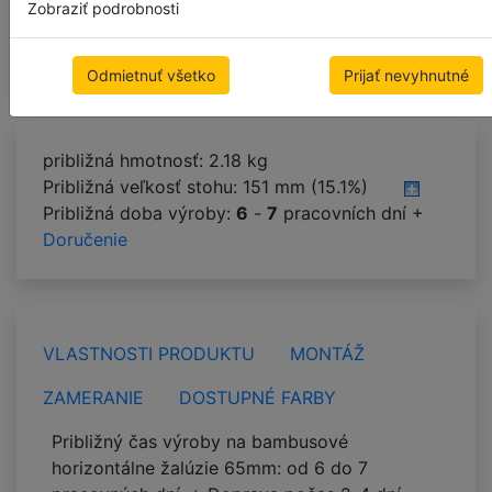
Zobraziť podrobnosti
Další krok
Odmietnuť všetko
Prijať nevyhnutné
približná hmotnosť: 2.18 kg
Približná veľkosť stohu:
151 mm (15.1%)
Približná doba výroby:
6
-
7
pracovních dní +
Doručenie
VLASTNOSTI PRODUKTU
MONTÁŽ
ZAMERANIE
DOSTUPNÉ FARBY
Približný čas výroby na bambusové
horizontálne žalúzie 65mm: od 6 do 7