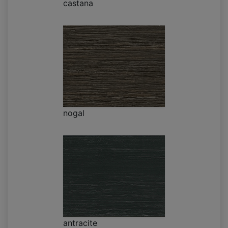
castana
nogal
antracite