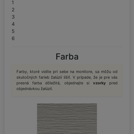
1
2
3
4
5
6
Farba
Farby, ktoré vidíte pri sebe na monitore, sa môžu od
skutočných farieb žalúzií líšiť. V prípade, že je pre vás
presná farba dôležitá, objednajte si
vzorky
pred
objednávkou žalúzií.