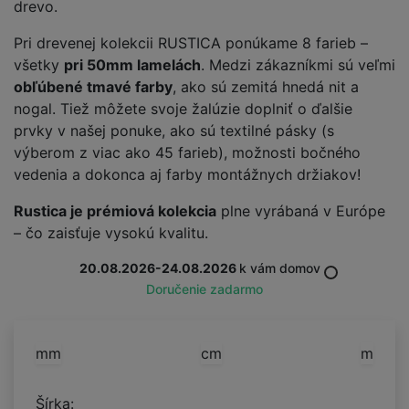
drevo.
Pri drevenej kolekcii RUSTICA ponúkame 8 farieb –
všetky
pri 50mm lamelách
. Medzi zákazníkmi sú veľmi
obľúbené tmavé farby
, ako sú zemitá hnedá nit a
nogal. Tiež môžete svoje žalúzie doplniť o ďalšie
prvky v našej ponuke, ako sú textilné pásky (s
výberom z viac ako 45 farieb), možnosti bočného
vedenia a dokonca aj farby montážnych držiakov!
Rustica je prémiová kolekcia
plne vyrábaná v Európe
– čo zaisťuje vysokú kvalitu.
20.08.2026-24.08.2026
k vám domov
Doručenie zadarmo
mm
cm
m
Šírka: