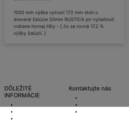
1000 mm výška vytvorí
172
mm stoh o
drevené žalúzie 50mm RUSTICA pri vytiahnutí
vrátane hornej lišty - [ čo sa rovná
17.2
%
výšky žalúzií. ]
DÔLEŽITÉ
Kontaktujte nás
INFORMÁCIE
Odoslať e-mail.
Doručenie
+48 881333794
Vrátenie a preplatky
info@zaluziedom.cz
Oznámenie o
ochrane osobných