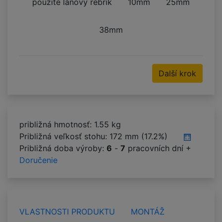
použite lanový rebrík
10mm
25mm
38mm
Další krok
približná hmotnosť: 1.55 kg
Približná veľkosť stohu:
172 mm (17.2%)
Približná doba výroby:
6
-
7
pracovních dní +
Doručenie
VLASTNOSTI PRODUKTU
MONTÁŽ