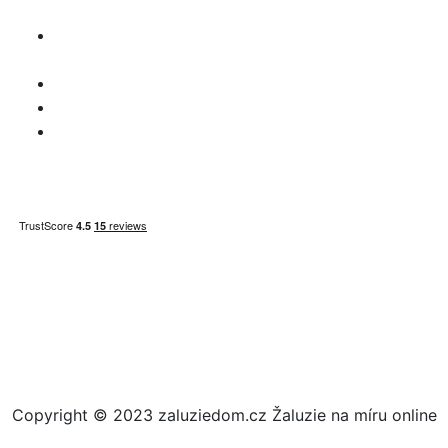
údajov
Vyhlásenie o
zodpovednosti
Otázky DPH
Informácie o platbe
Mapa stránky
Copyright © 2023 zaluziedom.cz Žaluzie na míru online