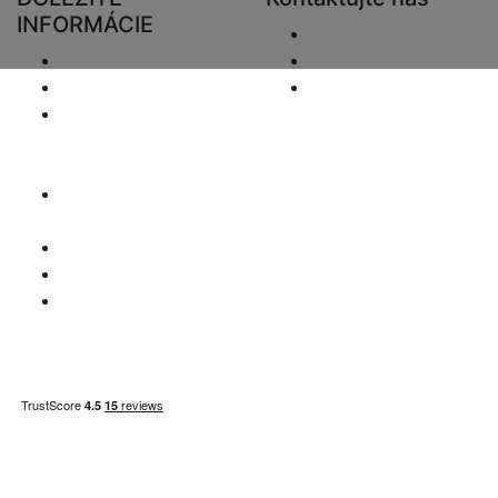
INFORMÁCIE
Odoslať e-mail.
Doručenie
+48 881333794
Vrátenie a preplatky
info@zaluziedom.cz
Oznámenie o
ochrane osobných
údajov
Vyhlásenie o
zodpovednosti
Otázky DPH
Informácie o platbe
Mapa stránky