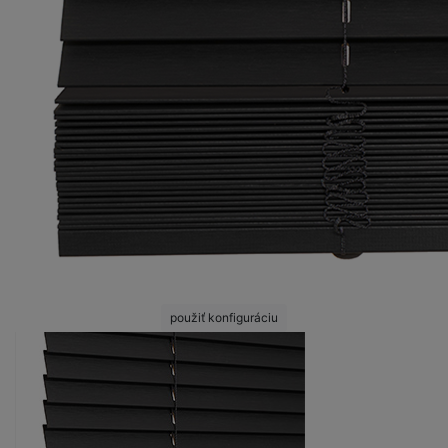
použiť konfiguráciu