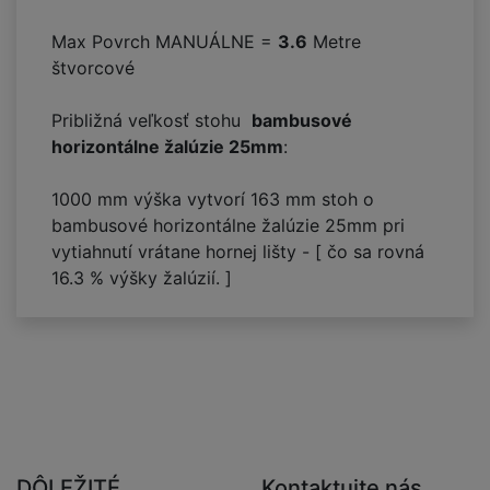
Max Povrch MANUÁLNE =
3.6
Metre
štvorcové
Približná veľkosť stohu
bambusové
horizontálne žalúzie 25mm
:
1000 mm výška vytvorí
163
mm stoh o
bambusové horizontálne žalúzie 25mm pri
vytiahnutí vrátane hornej lišty - [ čo sa rovná
16.3
% výšky žalúzií. ]
DÔLEŽITÉ
Kontaktujte nás