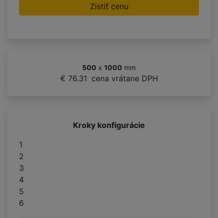
Zistiť cenu
500
x
1000
mm
€ 76.31
cena vrátane DPH
Kroky konfigurácie
1
2
3
4
5
6