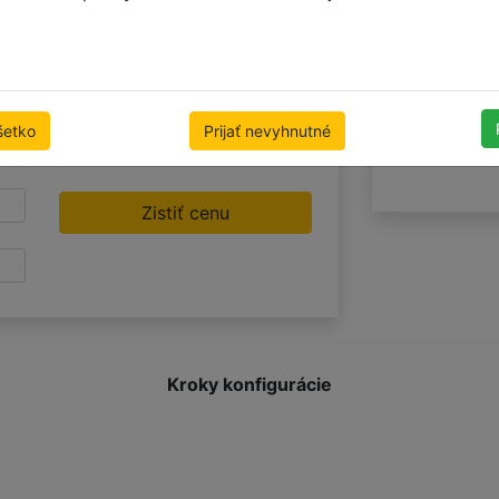
objednávke nám
24.
šetko
Prijať nevyhnutné
m
Zistiť cenu
Kroky konfigurácie