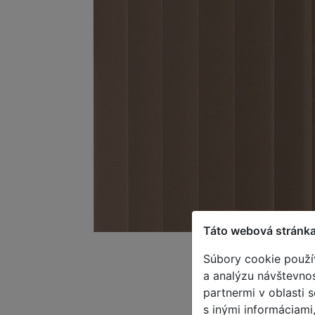
Táto webová stránka
Súbory cookie použí
a analýzu návštevnos
partnermi v oblasti 
s inými informáciami