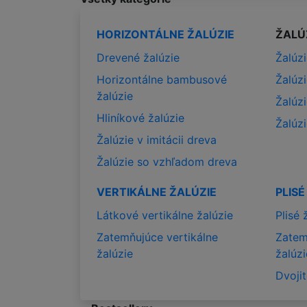
HORIZONTÁLNE ŽALÚZIE
ŽALÚ
Drevené žalúzie
Žalúz
Horizontálne bambusové
Žalúz
žalúzie
Žalúz
Hliníkové žalúzie
Žalúz
Žalúzie v imitácii dreva
Žalúzie so vzhľadom dreva
VERTIKÁLNE ŽALÚZIE
PLISÉ
Látkové vertikálne žalúzie
Plisé 
Zatemňujúce vertikálne
Zatem
žalúzie
žalúzi
Dvojit