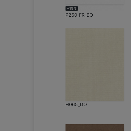
+15%
P260_FR_BO
H065_DO