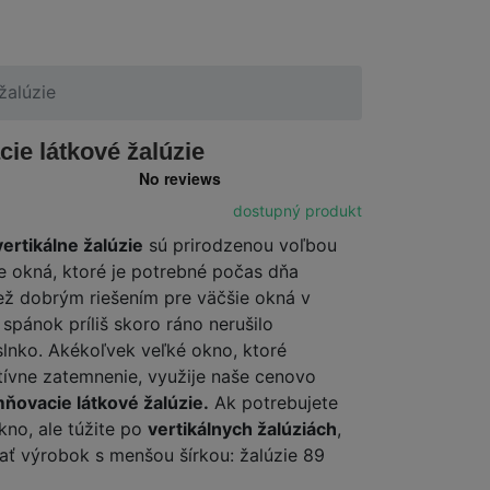
žalúzie
ie látkové žalúzie
dostupný produkt
ertikálne žalúzie
sú prirodzenou voľbou
e okná, ktoré je potrebné počas dňa
iež dobrým riešením pre väčšie okná v
 spánok príliš skoro ráno nerušilo
lnko. Akékoľvek veľké okno, ktoré
tívne zatemnenie, využije naše cenovo
ňovacie látkové žalúzie.
Ak potrebujete
kno, ale túžite po
vertikálnych žalúziách
,
ať výrobok s menšou šírkou: žalúzie 89