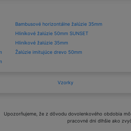
Bambusové horizontálne žalúzie 35mm
Hliníkové žalúzie 50mm SUNSET
Hliníkové žalúzie 35mm
m
Žalúzie imitujúce drevo 50mm
m
Vzorky
Upozorňujeme, že z dôvodu dovolenkového obdobia môž
pracovné dni dlhšie ako zvy