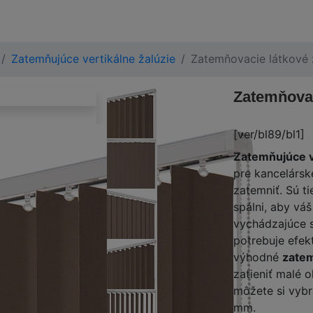
Zatemňujúce vertikálne žalúzie
Zatemňovacie látkové 
Zatemňovac
[ver/bl89/bl1]
Zatemňujúce v
pre kancelársk
zatemniť. Sú t
spálni, aby váš
vychádzajúce s
potrebuje efek
výhodné
zatem
zatieniť malé o
môžete si vybr
mm.