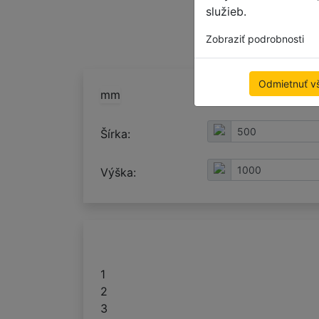
služieb.
Zobraziť podrobnosti
Odmietnuť v
mm
cm
Šírka:
Výška:
1
2
3