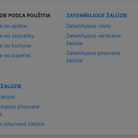
ZIE PODĽA POUŽITIA
ZATEMŇUJÚCE ŽALÚZIE
ie do spálne
Zatemňujúce rolety
ie do obývačky
Zatemňujúce vertikálne
žalúzie
ie do kuchyne
Zatemňujúce plisované
ie do kúpeľne
žalúzie
 ŽALÚZIE
žalúzie
ňujúce plisované
e
o plisované žalúzie