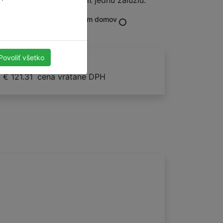
 uveďte, že budú tvoriť jednu žalúziu.
08.2026-28.08.2026
k vám domov
Doručenie zadarmo
Povoliť všetko
500
x
1000
mm
€ 121.31
cena vrátane DPH