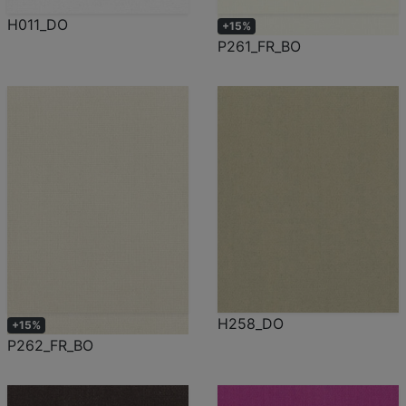
H011_DO
+15%
P261_FR_BO
H258_DO
+15%
P262_FR_BO