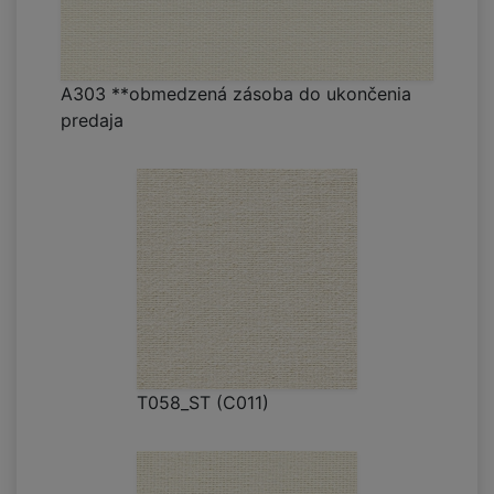
A303 **obmedzená zásoba do ukončenia
predaja
T058_ST (C011)