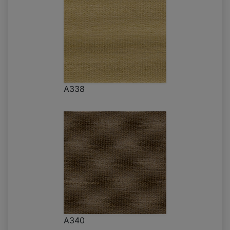
A338
A340