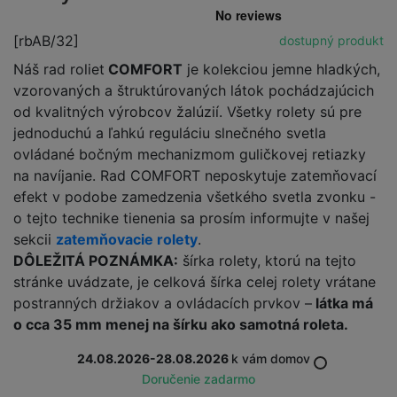
[rbAB/32]
dostupný produkt
Náš rad roliet
COMFORT
je kolekciou jemne hladkých,
vzorovaných a štruktúrovaných látok pochádzajúcich
od kvalitných výrobcov žalúzií. Všetky rolety sú pre
jednoduchú a ľahkú reguláciu slnečného svetla
ovládané bočným mechanizmom guličkovej retiazky
na navíjanie. Rad COMFORT neposkytuje zatemňovací
efekt v podobe zamedzenia všetkého svetla zvonku -
o tejto technike tienenia sa prosím informujte v našej
sekcii
zatemňovacie rolety
.
DÔLEŽITÁ POZNÁMKA:
šírka rolety, ktorú na tejto
stránke uvádzate, je celková šírka celej rolety vrátane
postranných držiakov a ovládacích prvkov –
látka má
o cca 35 mm menej na šírku ako samotná roleta.
24.08.2026-28.08.2026
k vám domov
Doručenie zadarmo