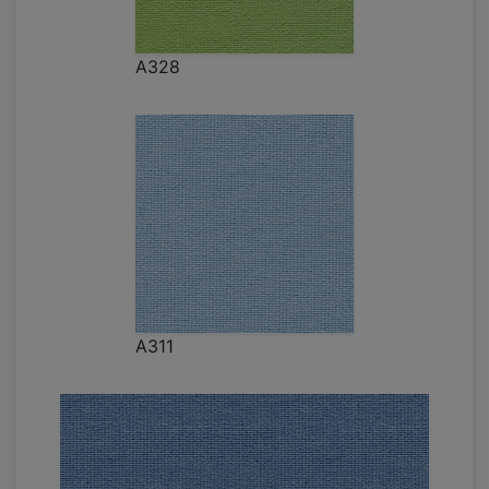
A328
A311