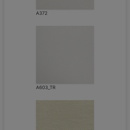
A372
A603_TR