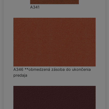
A341
A346 **obmedzená zásoba do ukončenia
predaja