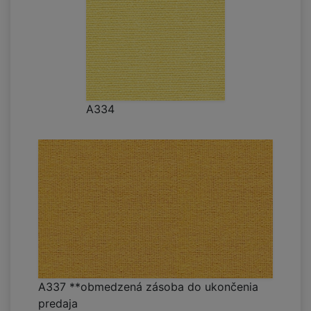
A334
A337 **obmedzená zásoba do ukončenia
predaja