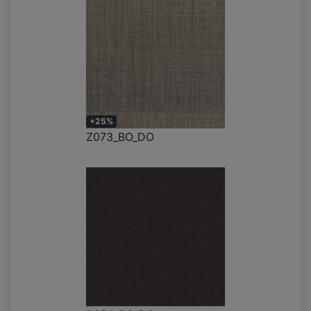
+25%
Z073_BO_DO