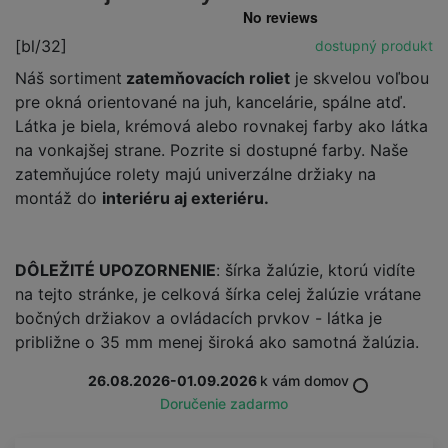
[bl/32]
dostupný produkt
Náš sortiment
zatemňovacích roliet
je skvelou voľbou
pre okná orientované na juh, kancelárie, spálne atď.
Látka je biela, krémová alebo rovnakej farby ako látka
na vonkajšej strane. Pozrite si dostupné farby. Naše
zatemňujúce rolety majú univerzálne držiaky na
montáž do
interiéru aj exteriéru.
DÔLEŽITÉ UPOZORNENIE
: šírka žalúzie, ktorú vidíte
na tejto stránke, je celková šírka celej žalúzie vrátane
bočných držiakov a ovládacích prvkov - látka je
približne o 35 mm menej široká ako samotná žalúzia.
26.08.2026-01.09.2026
k vám domov
Doručenie zadarmo