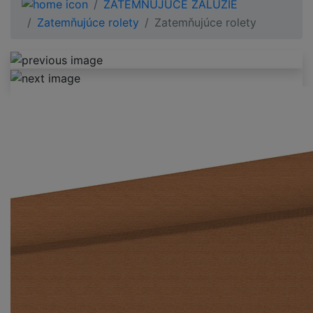
ZATEMŇUJÚCE ŽALÚZIE
Zatemňujúce rolety
Zatemňujúce rolety