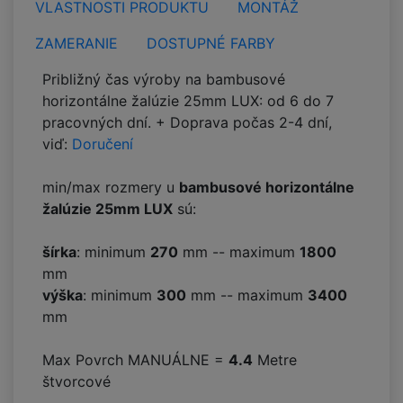
VLASTNOSTI PRODUKTU
MONTÁŽ
ZAMERANIE
DOSTUPNÉ FARBY
Približný čas výroby na bambusové
horizontálne žalúzie 25mm LUX: od 6 do 7
pracovných dní. + Doprava počas 2-4 dní,
viď:
Doručení
min/max rozmery u
bambusové horizontálne
žalúzie 25mm LUX
sú:
šírka
: minimum
270
mm -- maximum
1800
mm
výška
: minimum
300
mm -- maximum
3400
mm
Max Povrch MANUÁLNE =
4.4
Metre
štvorcové