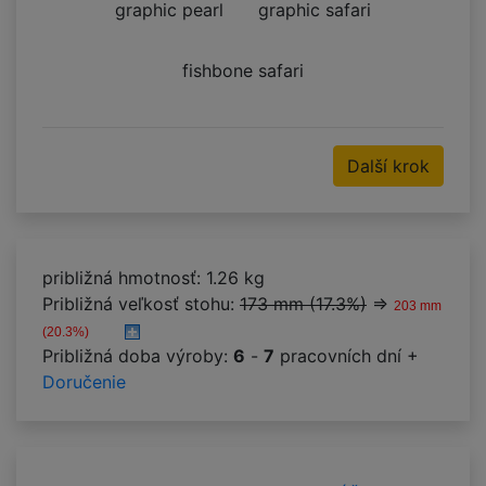
graphic pearl
graphic safari
fishbone safari
Další krok
približná hmotnosť: 1.26 kg
Približná veľkosť stohu:
173 mm (17.3%)
⇒
203 mm
(20.3%)
Približná doba výroby:
6
-
7
pracovních dní +
Doručenie