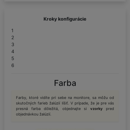
Kroky konfigurácie
1
2
3
4
5
6
Farba
Farby, ktoré vidíte pri sebe na monitore, sa môžu od
skutočných farieb žalúzií líšiť. V prípade, že je pre vás
presná farba dôležitá, objednajte si
vzorky
pred
objednávkou žalúzií.