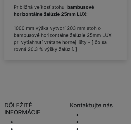
Približná veľkosť stohu
bambusové
horizontálne žalúzie 25mm LUX
:
1000 mm výška vytvorí
203
mm stoh o
bambusové horizontálne žalúzie 25mm LUX
pri vytiahnutí vrátane hornej lišty - [ čo sa
rovná
20.3
% výšky žalúzií. ]
DÔLEŽITÉ
Kontaktujte nás
INFORMÁCIE
Odoslať e-mail.
Doručenie
+48 881333794
Vrátenie a preplatky
info@zaluziedom.cz