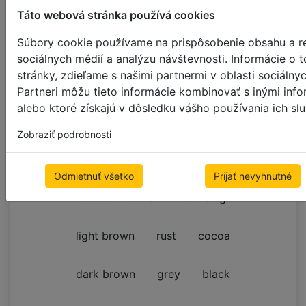
Táto webová stránka používá cookies
Farba textilnej pásky
Súbory cookie používame na prispôsobenie obsahu a re
sociálnych médií a analýzu návštevnosti. Informácie o
stránky, zdieľame s našimi partnermi v oblasti sociálny
použite lanový rebrík
25mm
Partneri môžu tieto informácie kombinovať s inými info
alebo ktoré získajú v dôsledku vášho používania ich slu
FARBA TEXTILNEJ PÁSKY 25 MM
Zobraziť podrobnosti
white
ivory
beige
alabaster
Odmietnuť všetko
Prijať nevyhnutné
mocca
sand
dark beige
light brown
rust
cocoa
dark brown
grey
black