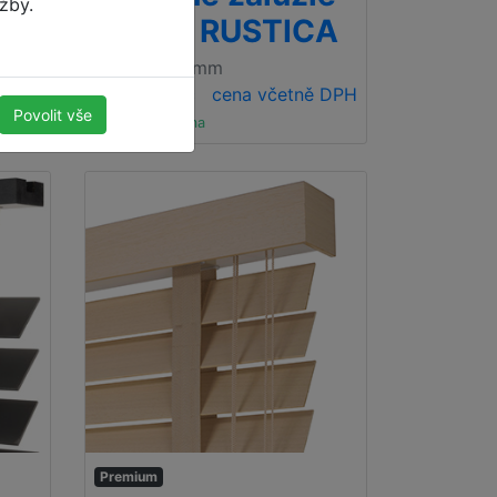
užby.
I
35mm RUSTICA
500 x 1000mm
ě DPH
2,369.64 Kč
cena včetně DPH
Povolit vše
Doprava zdarma
Premium