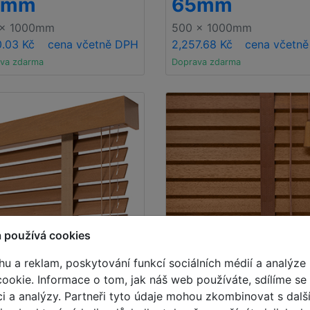
0mm
65mm
 x 1000mm
500 x 1000mm
0.03 Kč
cena včetně DPH
2,257.68 Kč
cena včetn
va zdarma
Doprava zdarma
 používá cookies
hu a reklam, poskytování funkcí sociálních médií a analýze 
okie. Informace o tom, jak náš web používáte, sdílíme se
Premium
rci a analýzy. Partneři tyto údaje mohou zkombinovat s dalš
evěné žaluzie
Dřevěné žaluz