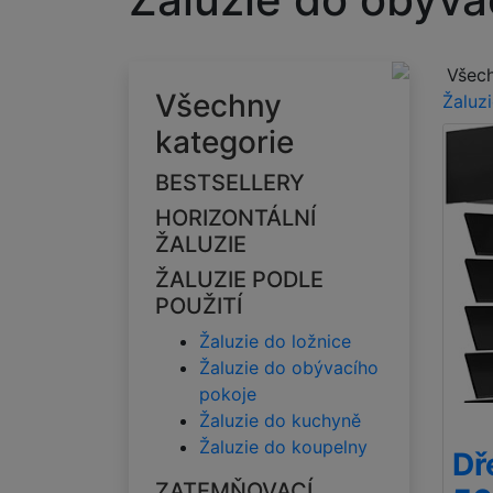
Všech
Všechny
Žaluz
kategorie
BESTSELLERY
HORIZONTÁLNÍ
ŽALUZIE
ŽALUZIE PODLE
POUŽITÍ
Žaluzie do ložnice
Žaluzie do obývacího
pokoje
Žaluzie do kuchyně
Žaluzie do koupelny
Dř
ZATEMŇOVACÍ