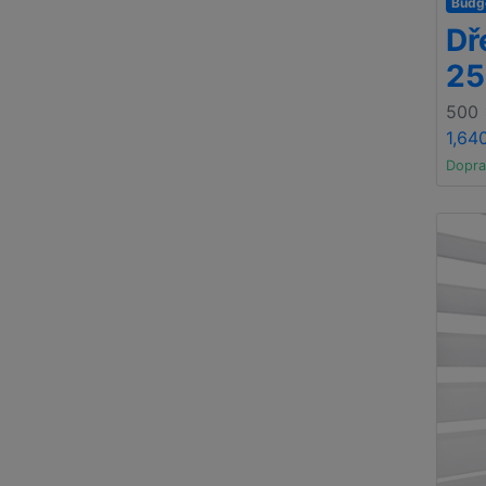
Budg
Dř
2
500
1,64
Dopra