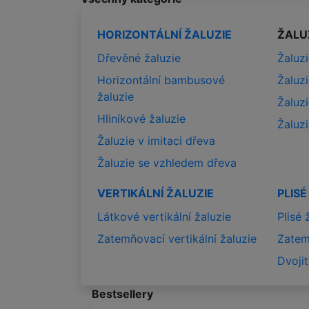
HORIZONTÁLNÍ ŽALUZIE
ŽALU
Dřevěné žaluzie
Žaluzi
Horizontální bambusové
Žaluz
žaluzie
Žaluz
Hliníkové žaluzie
Žaluz
Žaluzie v imitaci dřeva
Žaluzie se vzhledem dřeva
VERTIKÁLNÍ ŽALUZIE
PLISÉ
Látkové vertikální žaluzie
Plisé 
Zatemňovací vertikální žaluzie
Zatem
Dvojit
Bestsellery