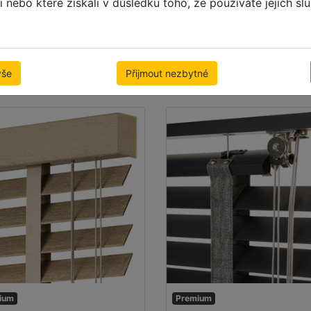
li nebo které získali v důsledku toho, že používáte jejich sl
5mm
35mm ABACH
 x 1000mm
500 x 1000mm
8.26 Kč
cena včetně DPH
2,439.22 Kč
cena včetn
vše
Přijmout nezbytné
va zdarma
Doprava zdarma
ium
Premium