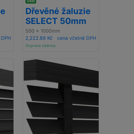
Deal
ie
Dřevěné žaluzie
SELECT 50mm
500 x 1000mm
ě DPH
2,222.89 Kč
cena včetně DPH
Doprava zdarma