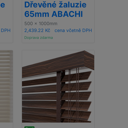
ie
Dřevěné žaluzie
65mm ABACHI
500 x 1000mm
ě DPH
2,439.22 Kč
cena včetně DPH
Doprava zdarma