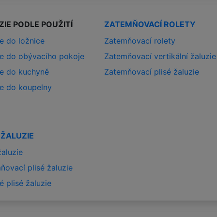
ZIE PODLE POUŽITÍ
ZATEMŇOVACÍ ROLETY
e do ložnice
Zatemňovací rolety
ie do obývacího pokoje
Zatemňovací vertikální žaluzie
ie do kuchyně
Zatemňovací plisé žaluzie
ie do koupelny
 ŽALUZIE
žaluzie
ňovací plisé žaluzie
é plisé žaluzie