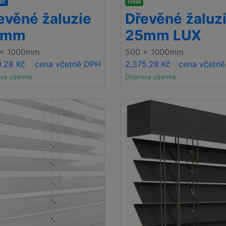
et
Deal
evěné žaluzie
Dřevěné žaluz
5mm
25mm LUX
 x 1000mm
500 x 1000mm
0.28 Kč
cena včetně DPH
2,375.28 Kč
cena včetn
va zdarma
Doprava zdarma