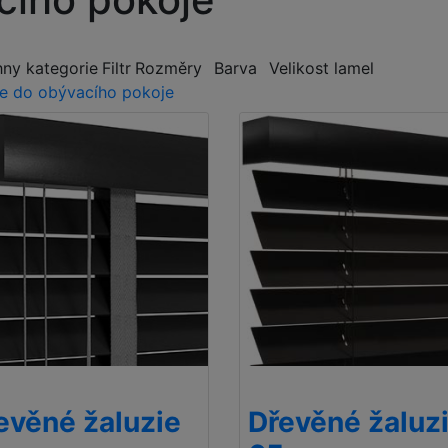
ny kategorie
Filtr
Rozměry
Barva
Velikost lamel
ie do obývacího pokoje
evěné žaluzie
Dřevěné žaluz