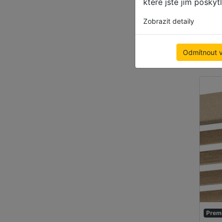
které jste jim poskyt
3
Zobrazit detaily
500
1,89
Odmítnout 
Dopra
Prem