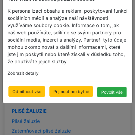
Zatemňovací plisé žaluzie
K personalizaci obsahu a reklam, poskytování funkcí
ROLETY
sociálních médií a analýze naší návštěvnosti
využíváme soubory cookie. Informace o tom, jak
Rolety
náš web používáte, sdílíme se svými partnery pro
Zatemňovací rolety
sociální média, inzerci a analýzy. Partneři tyto údaje
Duo rolety
mohou zkombinovat s dalšími informacemi, které
jste jim poskytli nebo které získali v důsledku toho,
Rolety na míru
že používáte jejich služby.
Levné rolety
Zobrazit detaily
VERTIKÁLNÍ ŽALUZIE
Látkové vertikální žaluzie
Odmítnout vše
Přijmout nezbytné
Povolit vše
Zatemňovací vertikální žaluzie
PLISÉ ŽALUZIE
Plisé žaluzie
Zatemňovací plisé žaluzie