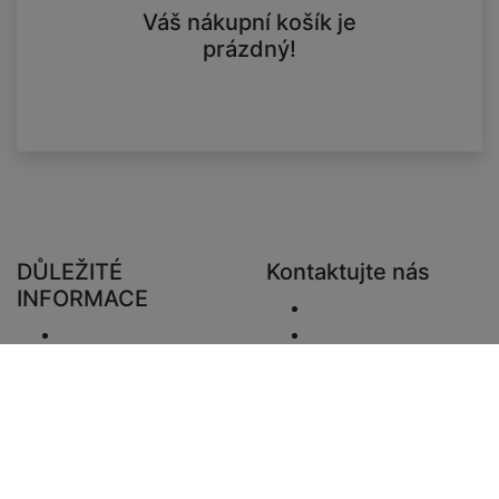
Váš nákupní košík je
prázdný!
DŮLEŽITÉ
Kontaktujte nás
INFORMACE
Poslat e-mail.
Doručení
+48 881333794
Vrácení a refundace
info@zaluziedom.cz
Oznámení o
ochraně osobních
údajů
Prohlášení o
odpovědnosti