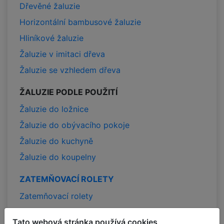
Dřevěné žaluzie
Horizontální bambusové žaluzie
Hliníkové žaluzie
Žaluzie v imitaci dřeva
Žaluzie se vzhledem dřeva
ŽALUZIE PODLE POUŽITÍ
Žaluzie do ložnice
Žaluzie do obývacího pokoje
Žaluzie do kuchyně
Žaluzie do koupelny
ZATEMŇOVACÍ ROLETY
Zatemňovací rolety
Zatemňovací vertikální žaluzie
Tato webová stránka používá cookies