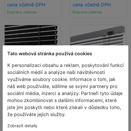
cena včetně DPH
cena včetně DPH
Doprava zdarma
Doprava zdarma
Tato webová stránka používá cookies
K personalizaci obsahu a reklam, poskytování funkcí
sociálních médií a analýze naší návštěvnosti
využíváme soubory cookie. Informace o tom, jak
náš web používáte, sdílíme se svými partnery pro
Budget
Budget
sociální média, inzerci a analýzy. Partneři tyto údaje
Hliníkové
Hliníkové
mohou zkombinovat s dalšími informacemi, které
žaluzie
žaluzie
jste jim poskytli nebo které získali v důsledku toho,
že používáte jejich služby.
25mm
16mm
Zobrazit detaily
500 x 1000mm
500 x 1000mm