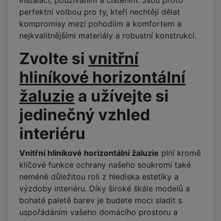
instalací, používáním a čištěním. Jsou proto
perfektní volbou pro ty, kteří nechtějí dělat
kompromisy mezi pohodlím a komfortem a
nejkvalitnějšími materiály a robustní konstrukcí.
Zvolte si
vnitřní
hliníkové horizontální
žaluzie
a užívejte si
jedinečný vzhled
interiéru
Vnitřní hliníkové horizontální žaluzie
plní kromě
klíčové funkce ochrany našeho soukromí také
neméně důležitou roli z hlediska estetiky a
výzdoby interiéru. Díky široké škále modelů a
bohaté paletě barev je budete moci sladit s
uspořádáním vašeho domácího prostoru a