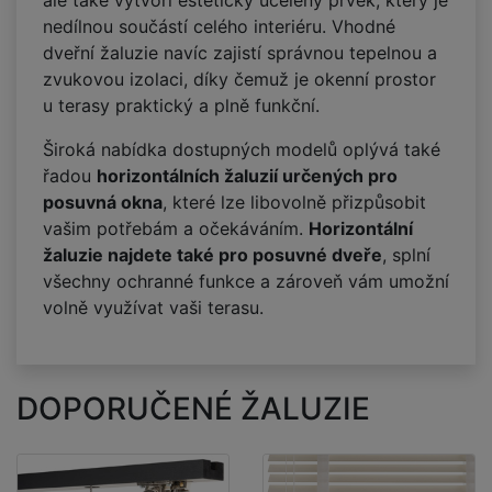
ale také vytvoří esteticky ucelený prvek, který je
nedílnou součástí celého interiéru. Vhodné
dveřní žaluzie navíc zajistí správnou tepelnou a
zvukovou izolaci, díky čemuž je okenní prostor
u terasy praktický a plně funkční.
Široká nabídka dostupných modelů oplývá také
řadou
horizontálních žaluzií určených pro
posuvná okna
, které lze libovolně přizpůsobit
vašim potřebám a očekáváním.
Horizontální
žaluzie najdete také pro posuvné dveře
, splní
všechny ochranné funkce a zároveň vám umožní
volně využívat vaši terasu.
DOPORUČENÉ ŽALUZIE