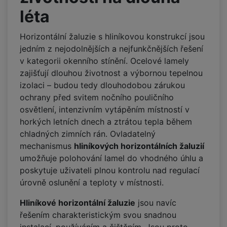
léta
Horizontální žaluzie s hliníkovou konstrukcí jsou
jedním z nejodolnějších a nejfunkčnějších řešení
v kategorii okenního stínění. Ocelové lamely
zajišťují dlouhou životnost a výbornou tepelnou
izolaci – budou tedy dlouhodobou zárukou
ochrany před svitem nočního pouličního
osvětlení, intenzivním vytápěním místností v
horkých letních dnech a ztrátou tepla během
chladných zimních rán. Ovladatelný
mechanismus
hliníkových horizontálních žaluzií
umožňuje polohování lamel do vhodného úhlu a
poskytuje uživateli plnou kontrolu nad regulací
úrovně oslunění a teploty v místnosti.
Hliníkové horizontální žaluzie
jsou navíc
řešením charakteristickým svou snadnou