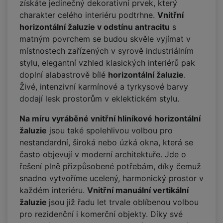
získáte jedinečný dekorativní prvek, který
charakter celého interiéru podtrhne.
Vnitřní
horizontální žaluzie v odstínu antracitu
s
matným povrchem se budou skvěle vyjímat v
místnostech zařízených v syrově industriálním
stylu, elegantní vzhled klasických interiérů pak
doplní alabastrově bílé
horizontální žaluzie
.
Živé, intenzivní karmínové a tyrkysové barvy
dodají lesk prostorům v eklektickém stylu.
Na míru vyráběné vnitřní hliníkové horizontální
žaluzie
jsou také spolehlivou volbou pro
nestandardní, široká nebo úzká okna, která se
často objevují v moderní architektuře. Jde o
řešení plně přizpůsobené potřebám, díky čemuž
snadno vytvoříme ucelený, harmonický prostor v
každém interiéru.
Vnitřní manuální vertikální
žaluzie
jsou již řadu let trvale oblíbenou volbou
pro rezidenční i komerční objekty. Díky své