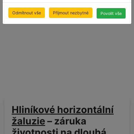
1,016.02 Kč
1,139.74 Kč
cena včetně DPH
cena včetně DPH
Odmítnout vše
Přijmout nezbytné
Povolit vše
Doprava zdarma
Doprava zdarma
Hliníkové horizontální
žaluzie
–
záruka
životnosti na dlouhá