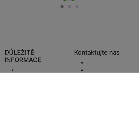
DŮLEŽITÉ
Kontaktujte nás
INFORMACE
Poslat e-mail.
Doručení
+48 881333794
Vrácení a refundace
info@zaluziedom.cz
Oznámení o
ochraně osobních
údajů
Prohlášení o
odpovědnosti
Záležitosti DPH
Informace o platbě
Mapa webu