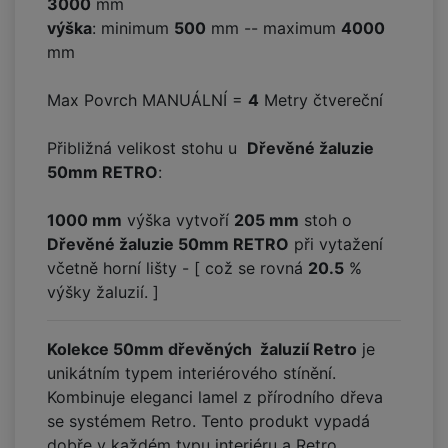
3000
mm
výška
: minimum
500
mm -- maximum
4000
mm
Max Povrch MANUÁLNÍ =
4
Metry čtvereční
Přibližná velikost stohu u
Dřevěné žaluzie
50mm RETRO
:
1000 mm
výška vytvoří
205
mm
stoh o
Dřevěné žaluzie 50mm RETRO
při vytažení
včetně horní lišty - [ což se rovná
20.5
%
výšky žaluzií. ]
Kolekce 50mm dřevěných žaluzií Retro
je
unikátním typem interiérového stínění.
Kombinuje eleganci lamel z přírodního dřeva
se systémem Retro. Tento produkt vypadá
dobře v každém typu interiéru a Retro