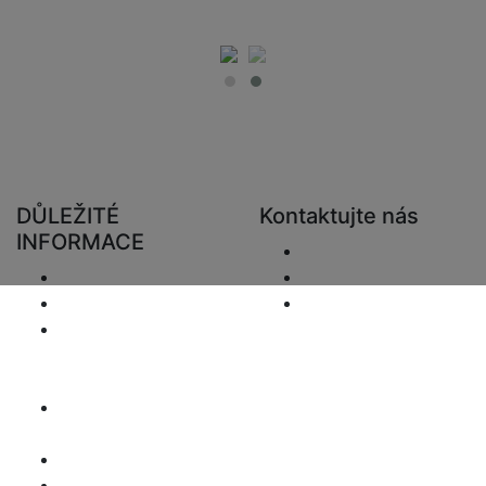
DŮLEŽITÉ
Kontaktujte nás
INFORMACE
Poslat e-mail.
Doručení
+48 881333794
Vrácení a refundace
info@zaluziedom.cz
Oznámení o
ochraně osobních
údajů
Prohlášení o
odpovědnosti
Záležitosti DPH
Informace o platbě