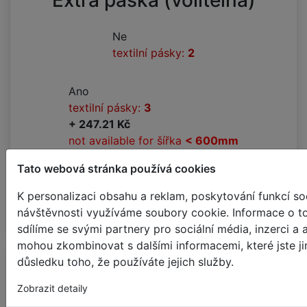
Extra páska (volitelná)
Ne
textilní pásky:
2
Ano
textilní pásky:
3
+ 247.21 Kč
not available for šířka
< 600mm
Tato webová stránka používá cookies
K personalizaci obsahu a reklam, poskytování funkcí soc
Další krok
návštěvnosti využíváme soubory cookie. Informace o t
sdílíme se svými partnery pro sociální média, inzerci a 
mohou zkombinovat s dalšími informacemi, které jste jim
důsledku toho, že používáte jejich služby.
Přibližná váha: 1.57 kg
Přibližná velikost stohu:
194 mm (19.4%)
⇒
Zobrazit detaily
205
mm (20.5%)