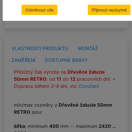
Přibližná doba výroby:
11
-
12
pracovních dní +
Odmítnout vše
Přijmout nezbytné
Doručení
VLASTNOSTI PRODUKTU
MONTÁŽ
ZAMĚŘENÍ
DOSTUPNÉ BARVY
Přibližný čas výroby na
Dřevěné žaluzie
50mm RETRO
: od
11
do
12
pracovních dní. +
Doprava během 2-4 dní, viz:
Doručení
min/max rozměry u
Dřevěné žaluzie 50mm
RETRO
jsou:
šířka
: minimum
400
mm -- maximum
2420 …