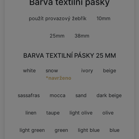
Barva textilní pásky
použít provazový žebřík
10mm
25mm
38mm
BARVA TEXTILNÍ PÁSKY 25 MM
white
snow
ivory
beige
*navrženo
sassafras
mocca
sand
dark beige
linen
taupe
light olive
olive
light green
green
light blue
blue