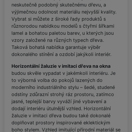
neskutečně podobný skutečnému dřevu, a
výjimečnou odolnost materiálu nejvyšší kvality.
Vybrat si můžete z široké řady produktů s
různorodou nabídkou modelů s čtyřmi šířkami
lamel a bohatou paletou barev, u kterých jsou
vzory založené na různých typech dřeva.
Taková bohatá nabídka garantuje výběr
dokonalého stínění a ozdobí jakýkoli interiér.
Horizontální žaluzie v imitaci dřeva na okna
budou skvěle vypadat v jakémkoli interiéru. Je
to výborná volba do pokojů lazených do
moderního industriálního stylu – šedé, studené
odstíny zdůrazní strohý ráz prostoru, zatímco
jasné, teplejší barvy vyváží jiné vybavení a
dodají interiéru útulnější vzhled. Horizontální
žaluzie v imitaci dřeva budou také dokonalé
doplňovat prostory inspirované eklektickým
boho stylem. Vzhled imitující přírodní materiál se