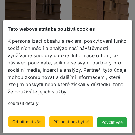
Tato webová stránka používá cookies
K personalizaci obsahu a reklam, poskytování funkcí
Deal
Deal
sociálních médií a analýze naší návštěvnosti
Žaluzie v
Žaluzie v
využíváme soubory cookie. Informace o tom, jak
imitaci
imitaci
náš web používáte, sdílíme se svými partnery pro
sociální média, inzerci a analýzy. Partneři tyto údaje
dřeva 50mm
dřeva 65mm
mohou zkombinovat s dalšími informacemi, které
CEDRO
CEDRO
jste jim poskytli nebo které získali v důsledku toho,
že používáte jejich služby.
500 x 1000mm
500 x 1000mm
1,537.13 Kč
1,602.06 Kč
Zobrazit detaily
cena včetně DPH
cena včetně DPH
Doprava zdarma
Doprava zdarma
Odmítnout vše
Přijmout nezbytné
Povolit vše