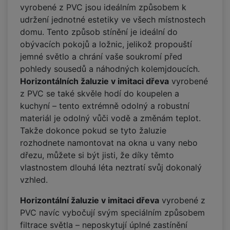
vyrobené z PVC jsou ideálním způsobem k
udržení jednotné estetiky ve všech místnostech
domu. Tento způsob stínění je ideální do
obývacích pokojů a ložnic, jelikož propouští
jemné světlo a chrání vaše soukromí před
pohledy sousedů a náhodných kolemjdoucích.
Horizontálních žaluzie v imitaci dřeva
vyrobené
z PVC se také skvěle hodí do koupelen a
kuchyní – tento extrémně odolný a robustní
materiál je odolný vůči vodě a změnám teplot.
Takže dokonce pokud se tyto žaluzie
rozhodnete namontovat na okna u vany nebo
dřezu, můžete si být jisti, že díky těmto
vlastnostem dlouhá léta neztratí svůj dokonalý
vzhled.
Horizontální žaluzie v imitaci dřeva
vyrobené z
PVC navíc vybočují svým speciálním způsobem
filtrace světla – neposkytují úplné zastínění