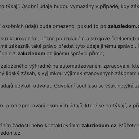
 ho týkají. Osobní údaje budou vymazány v případě, kdy zá
ní osobních údajů bude omezeno, pokud to po
zaluziedom.
v strukturovaném, běžně používaném a strojově čitelném f
 má zákazník také právo předat tyto údaje jinému správci. 
údaje z
zaluziedom
.cz jinému správci přímo;
založeného výhradně na automatizovaném zpracování, kte
tný lidský zásah, s výjimkou výjimek stanovených zákonem 
 údajů kdykoli odvolat. Odvolání souhlasu se však netýká 
u proti zpracování osobních údajů, které se ho týkají, v
sláním žádosti nebo kontaktováním
zaluziedom.cz
. Můžete 
ziedom.cz