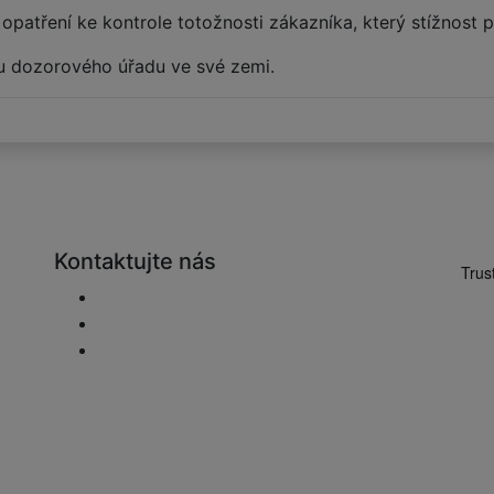
patření ke kontrole totožnosti zákazníka, který stížnost 
u dozorového úřadu ve své zemi.
Kontaktujte nás
Poslat e-mail.
+48 881333794
info@zaluziedom.cz