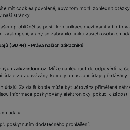
íte mít cookies povolené, abychom mohli zohlednit otázky 
 naší stránky.
em prohlížeči se posílí komunikace mezi vámi a tímto webem,
 zastoupení, a aby se zabránilo úniku vašich osobních úda
ajů (GDPR) – Práva našich zákazníků
vaných
zaluziedom.cz
. Může nahlédnout do odpovědí na čet
bní údaje zpracovávány, komu jsou osobní údaje předávány 
h údajů. Za další kopie může být účtována přiměřená náhra
 jsou informace poskytovány elektronicky, pokud k žádosti 
ích údajů;
apř. poskytnutím dodatečného prohlášení;