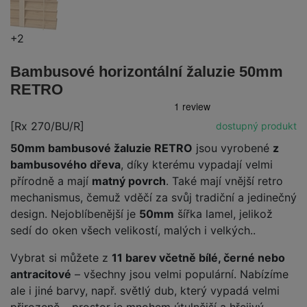
+2
Bambusové horizontální žaluzie 50mm
RETRO
[Rx 270/BU/R]
dostupný produkt
50mm bambusové žaluzie RETRO
jsou vyrobené
z
bambusového dřeva
, díky kterému vypadají velmi
přírodně a mají
matný povrch
. Také mají vnější retro
mechanismus, čemuž vděčí za svůj tradiční a jedinečný
design. Nejoblíbenější je
50mm
šířka lamel, jelikož
sedí do oken všech velikostí, malých i velkých..
Vybrat si můžete z
11 barev včetně bílé, černé nebo
antracitové
– všechny jsou velmi populární. Nabízíme
ale i jiné barvy, např. světlý dub, který vypadá velmi
přirozeně – prostor je mnohem útulnější a hřejivý.