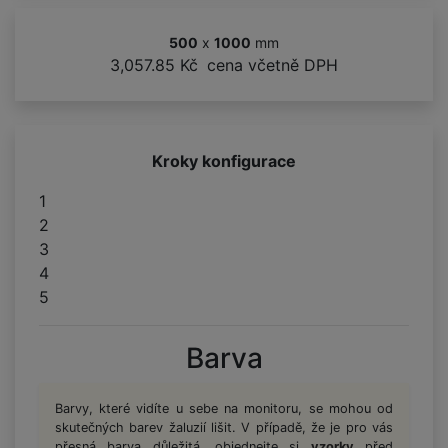
500
x
1000
mm
3,057.85 Kč
cena včetně DPH
Kroky konfigurace
1
2
3
4
5
Barva
Barvy, které vidíte u sebe na monitoru, se mohou od
skutečných barev žaluzií lišit. V případě, že je pro vás
přesná barva důležitá, objednejte si
vzorky
před