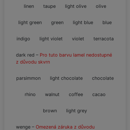
linen
taupe
light olive
olive
light green
green
light blue
blue
indigo
light violet
violet
terracota
dark red
–
Pro tuto barvu lamel nedostupné
z důvodu skvrn
parsimmon
light chocolate
chocolate
rhino
walnut
coffee
cacao
brown
light grey
wenge
–
Omezená záruka z důvodu