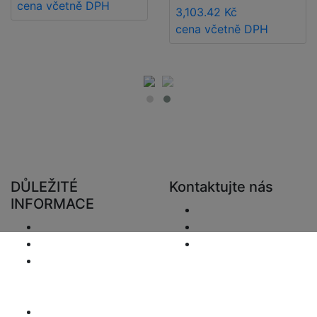
cena včetně DPH
3,103.42 Kč
cena včetně DPH
DŮLEŽITÉ
Kontaktujte nás
INFORMACE
Poslat e-mail.
Doručení
+48 881333794
Vrácení a refundace
info@zaluziedom.cz
Oznámení o
ochraně osobních
údajů
Prohlášení o