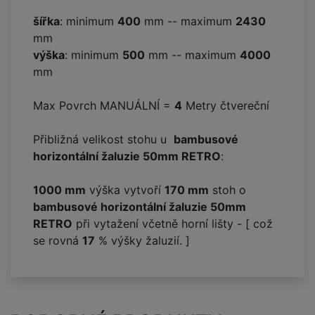
šířka
: minimum
400
mm -- maximum
2430
mm
výška
: minimum
500
mm -- maximum
4000
mm
Max Povrch MANUÁLNÍ =
4
Metry čtvereční
Přibližná velikost stohu u
bambusové
horizontální žaluzie 50mm RETRO
:
1000 mm
výška vytvoří
170
mm
stoh o
bambusové horizontální žaluzie 50mm
RETRO
při vytažení včetně horní lišty - [ což
se rovná
17
% výšky žaluzií. ]