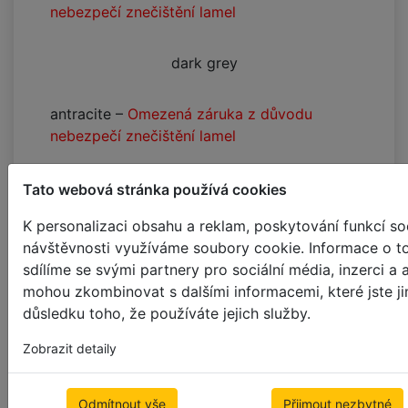
nebezpečí znečištění lamel
dark grey
antracite
–
Omezená záruka z důvodu
nebezpečí znečištění lamel
black
–
Omezená záruka z důvodu
Tato webová stránka používá cookies
nebezpečí znečištění lamel
K personalizaci obsahu a reklam, poskytování funkcí soc
návštěvnosti využíváme soubory cookie. Informace o t
+10%
+10%
sdílíme se svými partnery pro sociální média, inzerci a 
limestone wave
cacao wave
mohou zkombinovat s dalšími informacemi, které jste jim
důsledku toho, že používáte jejich služby.
+10%
+10%
Zobrazit detaily
mist wave
clay wave
Odmítnout vše
Přijmout nezbytné