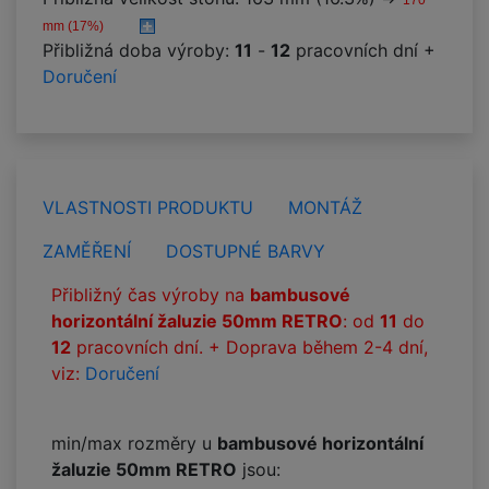
170
mm (17%)
Přibližná doba výroby:
11
-
12
pracovních dní +
Doručení
VLASTNOSTI PRODUKTU
MONTÁŽ
ZAMĚŘENÍ
DOSTUPNÉ BARVY
Přibližný čas výroby na
bambusové
horizontální žaluzie 50mm RETRO
: od
11
do
12
pracovních dní. + Doprava během 2-4 dní,
viz:
Doručení
min/max rozměry u
bambusové horizontální
žaluzie 50mm RETRO
jsou: