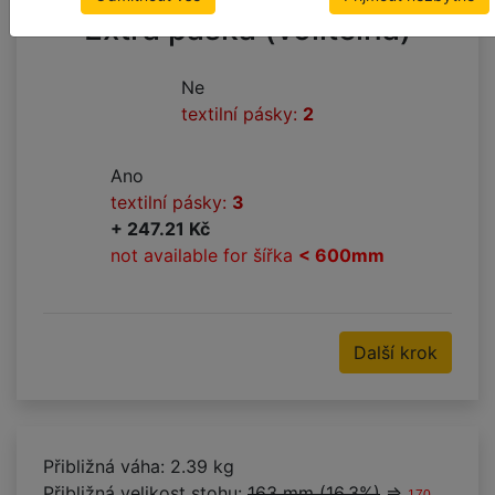
Extra páska (volitelná)
Ne
textilní pásky:
2
Ano
textilní pásky:
3
+ 247.21 Kč
not available for šířka
< 600mm
Další krok
Přibližná váha: 2.39 kg
Přibližná velikost stohu:
163 mm (16.3%)
⇒