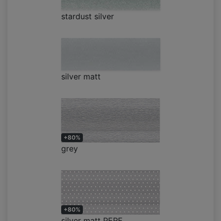
stardust silver
silver matt
+80%
grey
+80%
silver matt PERF