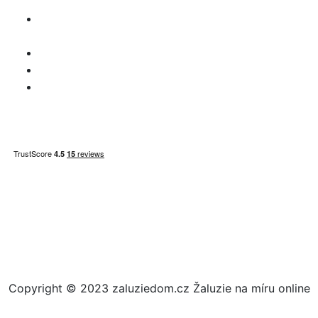
údajů
Prohlášení o
odpovědnosti
Záležitosti DPH
Informace o platbě
Mapa webu
Copyright © 2023 zaluziedom.cz Žaluzie na míru online