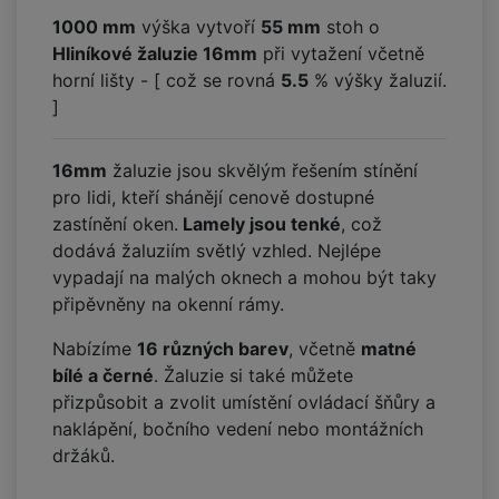
1000 mm
výška vytvoří
55
mm
stoh o
Hliníkové žaluzie 16mm
při vytažení včetně
horní lišty - [ což se rovná
5.5
% výšky žaluzií.
]
16mm
žaluzie jsou skvělým řešením stínění
pro lidi, kteří shánějí cenově dostupné
zastínění oken.
Lamely jsou tenké
, což
dodává žaluziím světlý vzhled. Nejlépe
vypadají na malých oknech a mohou být taky
připěvněny na okenní rámy.
Nabízíme
16 různých barev
, včetně
matné
bílé a černé
. Žaluzie si také můžete
přizpůsobit a zvolit umístění ovládací šňůry a
naklápění, bočního vedení nebo montážních
držáků.