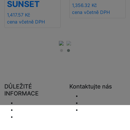
SUNSET
1,356.32 Kč
cena včetně DPH
1,417.57 Kč
cena včetně DPH
DŮLEŽITÉ
Kontaktujte nás
INFORMACE
Poslat e-mail.
Doručení
+48 881333794
Vrácení a refundace
info@zaluziedom.cz
Oznámení o
ochraně osobních