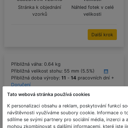
Stránka k objednání
Náhled fotek v celé
vzorků
velikosti
Další krok
Přibližná váha: 0.64 kg
Přibližná velikost stohu:
55 mm (5.5%)
Přibližná doba výroby:
11
-
14
pracovních dní +
Doručení
Tato webová stránka používá cookies
K personalizaci obsahu a reklam, poskytování funkcí soc
návštěvnosti využíváme soubory cookie. Informace o t
VLASTNOSTI PRODUKTU
MONTÁŽ
sdílíme se svými partnery pro sociální média, inzerci a 
mohou zkombinovat s dalšími informacemi, které jste jim