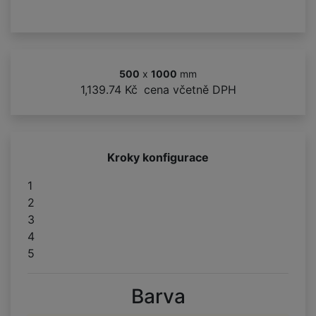
500
x
1000
mm
1,139.74 Kč
cena včetně DPH
Kroky konfigurace
1
2
3
4
5
Barva