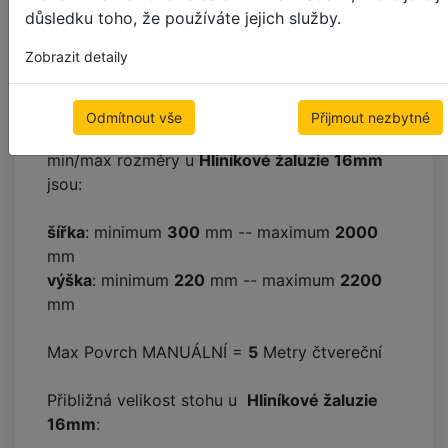
ZAMĚŘENÍ
DOSTUPNÉ BARVY
důsledku toho, že používáte jejich služby.
Přibližný čas výroby na
Hliníkové žaluzie
Zobrazit detaily
16mm
: od
11
do
14
pracovních dní. +
Doprava během 2-4 dní, viz:
Doručení
Odmítnout vše
Přijmout nezbytné
min/max rozměry u
Hliníkové žaluzie 16mm
jsou:
šířka
: minimum
300
mm -- maximum
2000
mm
výška
: minimum
220
mm -- maximum
2200
mm
Max Povrch MANUÁLNÍ =
5
Metry čtvereční
Přibližná velikost stohu u
Hliníkové žaluzie
16mm
: