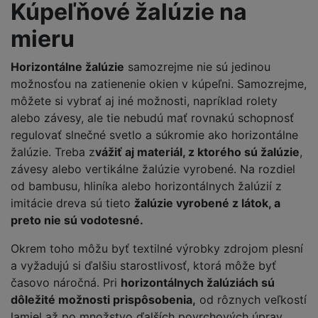
Kúpeľňové žalúzie na
mieru
Horizontálne žalúzie
samozrejme nie sú jedinou
možnosťou na zatienenie okien v kúpeľni. Samozrejme,
môžete si vybrať aj iné možnosti, napríklad rolety
alebo závesy, ale tie nebudú mať rovnakú schopnosť
regulovať slnečné svetlo a súkromie ako horizontálne
žalúzie. Treba z
vážiť aj materiál, z ktorého sú žalúzie
,
závesy alebo vertikálne žalúzie vyrobené. Na rozdiel
od bambusu, hliníka alebo horizontálnych žalúzií z
imitácie dreva sú tieto
žalúzie vyrobené z látok, a
preto nie sú vodotesné.
Okrem toho môžu byť textilné výrobky zdrojom plesní
a vyžadujú si ďalšiu starostlivosť, ktorá môže byť
časovo náročná. Pri
horizontálnych žalúziách sú
dôležité možnosti prispôsobenia,
od rôznych veľkostí
lamiel až po množstvo ďalších povrchových úprav.