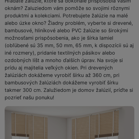
Hľadáte žalúzie, ktoré sa dokonale prispôsobia vašim
oknám? Zaluziedom vám pomôže so svojimi rôznymi
produktmi a kolekciami. Potrebujete žalúzie na malé
alebo úzke okno? Žiadny problém, vyberte si drevené,
bambusové, hliníkové alebo PVC žalúzie so širokými
možnosťami prispôsobenia, ako je šírka lamiel
(obľúbené sú 35 mm, 50 mm, 65 mm, k dispozícii sú aj
iné rozmery), pridanie textilných pásikov alebo
ozdobných líšt a mnoho ďalších úprav. Na svoje si
prídu aj majitelia veľkých okien. Pri drevených
žalúziách dokážeme vyrobiť šírku až 360 cm, pri
bambusových žalúziách dokážeme vyrobiť šírku
takmer 300 cm. Zalužiedom je domov žalúzií, príďte si
pozrieť našu ponuku!