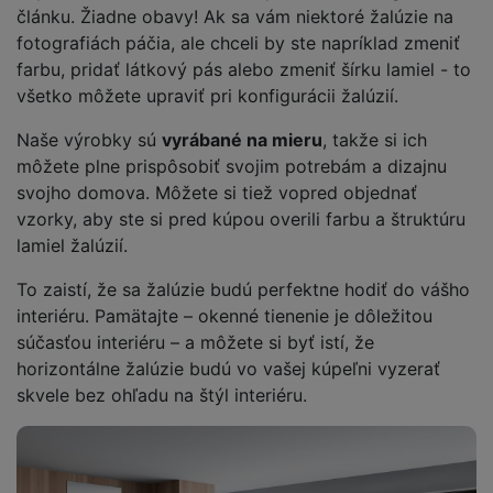
článku. Žiadne obavy! Ak sa vám niektoré žalúzie na
fotografiách páčia, ale chceli by ste napríklad zmeniť
farbu, pridať látkový pás alebo zmeniť šírku lamiel - to
všetko môžete upraviť pri konfigurácii žalúzií.
Naše výrobky sú
vyrábané na mieru
, takže si ich
môžete plne prispôsobiť svojim potrebám a dizajnu
svojho domova. Môžete si tiež vopred objednať
vzorky, aby ste si pred kúpou overili farbu a štruktúru
lamiel žalúzií.
To zaistí, že sa žalúzie budú perfektne hodiť do vášho
interiéru. Pamätajte – okenné tienenie je dôležitou
súčasťou interiéru – a môžete si byť istí, že
horizontálne žalúzie budú vo vašej kúpeľni vyzerať
skvele bez ohľadu na štýl interiéru.