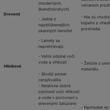
(moderných,
vetranom prost
škandinávskych)
Drevené
- Nie sú vhodn
- Jedna z
kúpeľní a vlhké
najobľúbenejších
prostredia
okenných tienidiel
- Lamely sa
neprehrievajú
- Veľmi odolné voči
vode a vlhkosti
- Žalúzie z ume
Hliníkové
materiálu
- Skvelý pomer
cena/kvalita
- Relatívne dobrá
odolnosť voči vlhkosti
a vode v porovnaní s
drevenými žalúziami
- Nevhodné do 