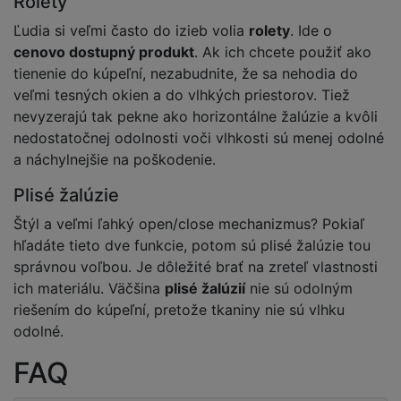
Rolety
Ľudia si veľmi často do izieb volia
rolety
. Ide o
cenovo dostupný produkt
. Ak ich chcete použiť ako
tienenie do kúpeľní, nezabudnite, že sa nehodia do
veľmi tesných okien a do vlhkých priestorov. Tiež
nevyzerajú tak pekne ako horizontálne žalúzie a kvôli
nedostatočnej odolnosti voči vlhkosti sú menej odolné
a náchylnejšie na poškodenie.
Plisé žalúzie
Štýl a veľmi ľahký open/close mechanizmus? Pokiaľ
hľadáte tieto dve funkcie, potom sú plisé žalúzie tou
správnou voľbou. Je dôležité brať na zreteľ vlastnosti
ich materiálu. Väčšina
plisé žalúzií
nie sú odolným
riešením do kúpeľní, pretože tkaniny nie sú vlhku
odolné.
FAQ