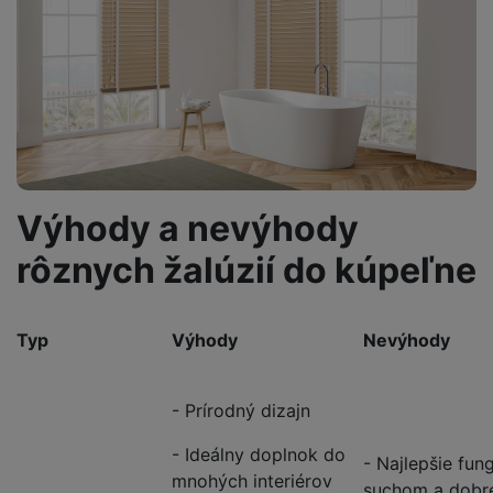
Výhody a nevýhody
rôznych žalúzií do kúpeľne
Typ
Výhody
Nevýhody
- Prírodný dizajn
- Ideálny doplnok do
- Najlepšie fun
mnohých interiérov
suchom a dobr