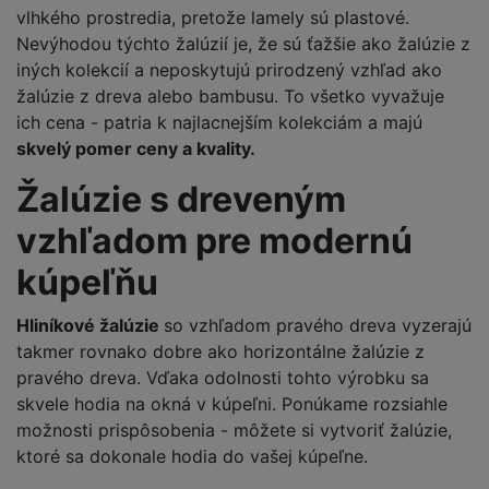
vlhkého prostredia, pretože lamely sú plastové.
Nevýhodou týchto žalúzií je, že sú ťažšie ako žalúzie z
iných kolekcií a neposkytujú prirodzený vzhľad ako
žalúzie z dreva alebo bambusu. To všetko vyvažuje
ich cena - patria k najlacnejším kolekciám a majú
skvelý pomer ceny a kvality.
Žalúzie s dreveným
vzhľadom pre modernú
kúpeľňu
Hliníkové žalúzie
so vzhľadom pravého dreva vyzerajú
takmer rovnako dobre ako horizontálne žalúzie z
pravého dreva. Vďaka odolnosti tohto výrobku sa
skvele hodia na okná v kúpeľni. Ponúkame rozsiahle
možnosti prispôsobenia - môžete si vytvoriť žalúzie,
ktoré sa dokonale hodia do vašej kúpeľne.