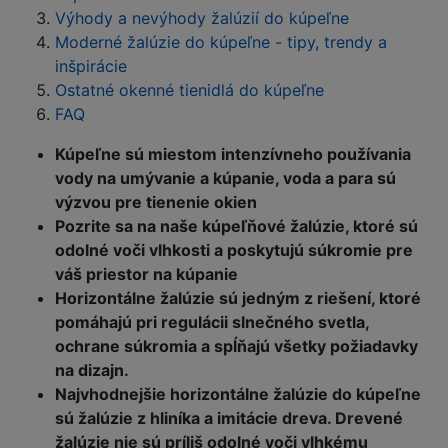
Výhody a nevýhody žalúzií do kúpeľne
Moderné žalúzie do kúpeľne - tipy, trendy a
inšpirácie
Ostatné okenné tienidlá do kúpeľne
FAQ
Kúpeľne sú miestom intenzívneho používania
vody na umývanie a kúpanie, voda a para sú
výzvou pre tienenie okien
Pozrite sa na naše kúpeľňové žalúzie, ktoré sú
odolné voči vlhkosti a poskytujú súkromie pre
váš priestor na kúpanie
Horizontálne žalúzie sú jedným z riešení, ktoré
pomáhajú pri regulácii slnečného svetla,
ochrane súkromia a spĺňajú všetky požiadavky
na dizajn.
Najvhodnejšie horizontálne žalúzie do kúpeľne
sú žalúzie z hliníka a imitácie dreva. Drevené
žalúzie nie sú príliš odolné voči vlhkému