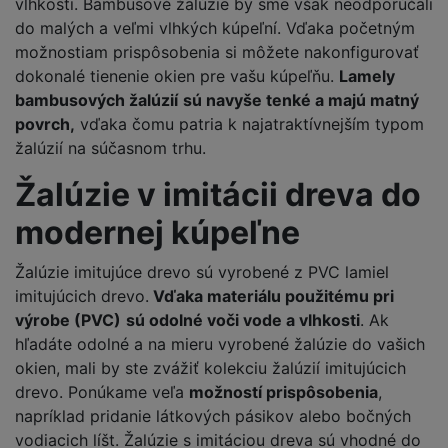
vlhkosti. Bambusové žalúzie by sme však neodporúčali
do malých a veľmi vlhkých kúpeľní. Vďaka početným
možnostiam prispôsobenia si môžete nakonfigurovať
dokonalé tienenie okien pre vašu kúpeľňu.
Lamely
bambusových žalúzií
sú navyše tenké a majú matný
povrch,
vďaka čomu patria k najatraktívnejším typom
žalúzií na súčasnom trhu.
Žalúzie v imitácii dreva do
modernej kúpeľne
Žalúzie imitujúce drevo sú vyrobené z PVC lamiel
imitujúcich drevo.
Vďaka materiálu použitému pri
výrobe (PVC)
sú odolné voči vode a vlhkosti
. Ak
hľadáte odolné a na mieru vyrobené žalúzie do vašich
okien, mali by ste zvážiť kolekciu žalúzií imitujúcich
drevo. Ponúkame veľa
možností prispôsobenia
,
napríklad pridanie látkových pásikov alebo bočných
vodiacich líšt. Žalúzie s imitáciou dreva sú vhodné do