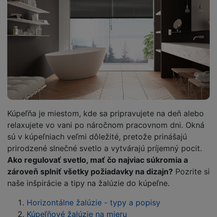
Kúpeľňa je miestom, kde sa pripravujete na deň alebo
relaxujete vo vani po náročnom pracovnom dni. Okná
sú v kúpeľniach veľmi dôležité, pretože prinášajú
prirodzené slnečné svetlo a vytvárajú príjemný pocit.
Ako regulovať svetlo, mať čo najviac súkromia a
zároveň splniť všetky požiadavky na dizajn?
Pozrite si
naše inšpirácie a tipy na žalúzie do kúpeľne.
Horizontálne žalúzie - typy a popisy
Kúpeľňové žalúzie na mieru