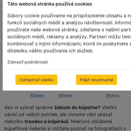
- Odolný materiál
jedinečne ako
Táto webová stránka používá cookies
prírodné drevo
Súbory cookie používame na prispôsobenie obsahu a r
- Skvelý pomer ceny a
funkcií sociálnych médií a analýzu návštevnosti. Inform
kvality
Moderné žalúzie do
používate naše webové stránky, zdieľame s našimi part
sociálnych médií, reklamy a analýzy. Partneri môžu tiet
kúpeľne - tipy, trendy a
kombinovať s inými informáciami, ktoré im poskytnete a
dôsledku vášho používania ich služieb.
inšpirácie
Zobraziť podrobnosti
Drevené
Bambusové
Bambusové
Drevené
Bambusové
Odmietnuť všetko
Prijať nevyhnutné
žalúzie
horizontálne
horizontálne
žalúzie
horizontálne
50mm
žalúzie
žalúzie
65mm
žalúzie
50mm
65mm
35mm
Ako si vybrať správne
žalúzie do kúpeľne?
Všetko
závisí od vašich potrieb, ale chceme vám ukázať
niekoľko
trendov a inšpirácií
. Niektoré obľúbené
kúpeľňové riešenia si môžete pozrieť na fotografiách v