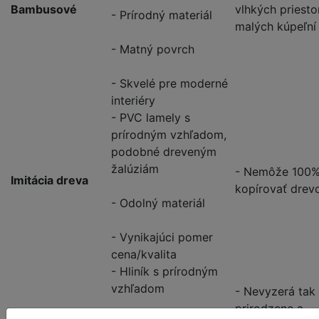
Bambusové
vlhkých priesto
- Prírodný materiál
malých kúpeľní
- Matný povrch
- Skvelé pre moderné
interiéry
- PVC lamely s
prírodným vzhľadom,
podobné dreveným
žalúziám
- Nemôže 100
Imitácia dreva
kopírovať drev
- Odolný materiál
- Vynikajúci pomer
cena/kvalita
- Hliník s prírodným
vzhľadom
- Nevyzerá tak
prirodzene a
Vzhľad dreva