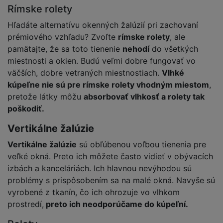
Rímske rolety
Hľadáte alternatívu okenných žalúzií pri zachovaní
prémiového vzhľadu? Zvoľte
rímske rolety
, ale
pamätajte, že sa toto tienenie
nehodí
do všetkých
miestnosti a okien. Budú veľmi dobre fungovať vo
väčších, dobre vetraných miestnostiach.
Vlhké
kúpeľne nie sú pre rímske rolety vhodným miestom
,
pretože látky môžu
absorbovať vlhkosť a rolety tak
poškodiť.
Vertikálne žalúzie
Vertikálne žalúzie
sú obľúbenou voľbou tienenia pre
veľké okná. Preto ich môžete často vidieť v obývacích
izbách a kanceláriách. Ich hlavnou nevýhodou sú
problémy s prispôsobením sa na malé okná. Navyše sú
vyrobené z tkanín, čo ich ohrozuje vo vlhkom
prostredí,
preto ich neodporúčame do kúpeľní.