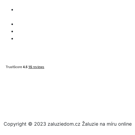
údajov
Vyhlásenie o
zodpovednosti
Otázky DPH
Informácie o platbe
Mapa stránky
Copyright © 2023 zaluziedom.cz Žaluzie na míru online