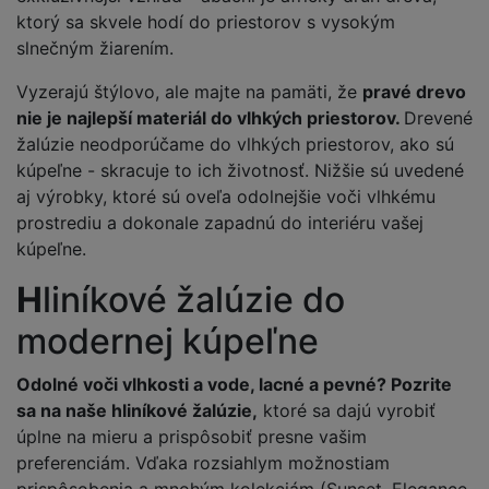
ktorý sa skvele hodí do priestorov s vysokým
slnečným žiarením.
Vyzerajú štýlovo, ale majte na pamäti, že
pravé drevo
nie je najlepší materiál do vlhkých priestorov.
Drevené
žalúzie neodporúčame do vlhkých priestorov, ako sú
kúpeľne - skracuje to ich životnosť. Nižšie sú uvedené
aj výrobky, ktoré sú oveľa odolnejšie voči vlhkému
prostrediu a dokonale zapadnú do interiéru vašej
kúpeľne.
H
liníkové žalúzie do
modernej kúpeľne
Odolné voči vlhkosti a vode, lacné a pevné? Pozrite
sa na naše hliníkové žalúzie,
ktoré sa dajú vyrobiť
úplne na mieru a prispôsobiť presne vašim
preferenciám. Vďaka rozsiahlym možnostiam
prispôsobenia a mnohým kolekciám (Sunset, Elegance,