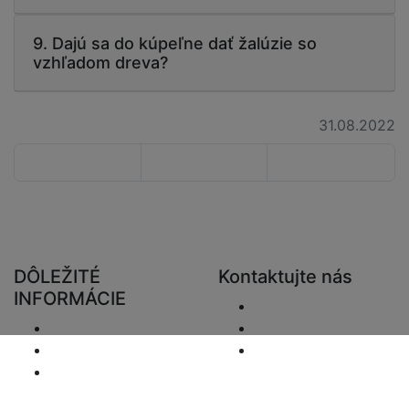
9. Dajú sa do kúpeľne dať žalúzie so
vzhľadom dreva?
31.08.2022
DÔLEŽITÉ
Kontaktujte nás
INFORMÁCIE
Odoslať e-mail.
Doručenie
+48 881333794
Vrátenie a preplatky
info@zaluziedom.cz
Oznámenie o
ochrane osobných