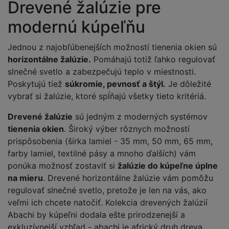
Drevené žalúzie pre
modernú kúpeľňu
Jednou z najobľúbenejších možností tienenia okien sú
horizontálne žalúzie.
Pomáhajú totiž ľahko regulovať
slnečné svetlo a zabezpečujú teplo v miestnosti.
Poskytujú tiež
súkromie, pevnosť a štýl.
Je dôležité
vybrať si žalúzie, ktoré spĺňajú všetky tieto kritériá.
Drevené žalúzie
sú jedným z moderných systémov
tienenia okien
. Široký výber rôznych možností
prispôsobenia (šírka lamiel - 35 mm, 50 mm, 65 mm,
farby lamiel, textilné pásy a mnoho ďalších) vám
ponúka možnosť zostaviť si
žalúzie do kúpeľne úplne
na mieru
. Drevené horizontálne žalúzie vám pomôžu
regulovať slnečné svetlo, pretože je len na vás, ako
veľmi ich chcete natočiť. Kolekcia drevených žalúzií
Abachi by kúpeľni dodala ešte prirodzenejší a
exkluzívnejší vzhľad - abachi je africký druh dreva,