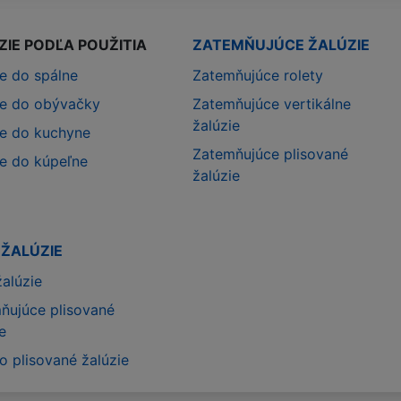
ZIE PODĽA POUŽITIA
ZATEMŇUJÚCE ŽALÚZIE
ie do spálne
Zatemňujúce rolety
ie do obývačky
Zatemňujúce vertikálne
žalúzie
ie do kuchyne
Zatemňujúce plisované
ie do kúpeľne
žalúzie
 ŽALÚZIE
žalúzie
ňujúce plisované
e
o plisované žalúzie