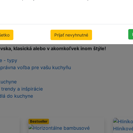
poskytovať dlhodobý a nerušený výkon. Zatienia vaše ok
ú úroveň súkromia
 na mieru z prírodného dreva alebo bambusu, alebo umelé ž
bo so vzhľadom dreva
ntálne žalúzie urobia z vašej kuchyne štýlové a jedinečn
šetko
Prijať nevyhnutné
 dajú nakonfigurovať tak, aby sa hodili do vášho interiéru 
ska, klasická alebo v akomkoľvek inom štýle!
e - typy
 správna voľba pre vašu kuchyňu
kuchyne
trendy a inšpirácie
idlá do kuchyne
Bestseller
Hliníkov