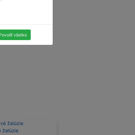
ná a zároveň poskytujú
alúzie z hliníka, v
é miesto. Všetky naše
Povoliť všetko
- či už je vaša kuchyňa
é žalúzie