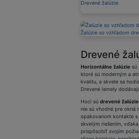
Drevené žalúzie
Žalúzie so vzhľadom dr
Drevené žal
Horizontálne žalúzie
sú 
ktoré sú moderným a atr
kvalitu, a skvele sa ho
Drevené lamely dodávajú 
Hoci sú
drevené žalúzie
nie sú vhodné pre okná 
opakovanom kontakte s v
skvelým riešením, vďaka
prispôsobiť svojim poži
rôzne kolekcie, napríklad