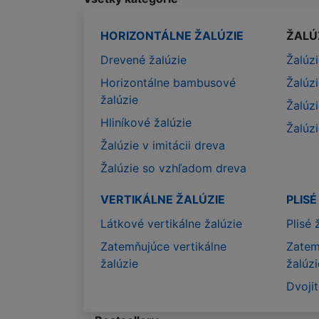
HORIZONTÁLNE ŽALÚZIE
ŽALÚ
Drevené žalúzie
Žalúz
Horizontálne bambusové
Žalúz
žalúzie
Žalúz
Hliníkové žalúzie
Žalúz
Žalúzie v imitácii dreva
Žalúzie so vzhľadom dreva
VERTIKÁLNE ŽALÚZIE
PLISÉ
Látkové vertikálne žalúzie
Plisé 
Zatemňujúce vertikálne
Zatem
žalúzie
žalúzi
Dvojit