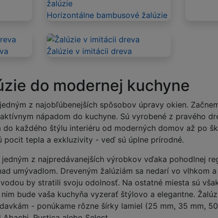
Horizontálne bambusové žalúzie
eva
Žalúzie v imitácii dreva
úzie do modernej kuchyne
jedným z najobľúbenejších spôsobov úpravy okien. Začnem
aktívnym nápadom do kuchyne. Sú vyrobené z pravého dre
dia do každého štýlu interiéru od moderných domov až po š
pocit tepla a exkluzivity - veď sú úplne prírodné.
jedným z najpredávanejších výrobkov vďaka pohodlnej regu
nad umývadlom. Dreveným žalúziám sa nedarí vo vlhkom a 
odou by stratili svoju odolnosť. Na ostatné miesta sú vša
 nim bude vaša kuchyňa vyzerať štýlovo a elegantne. Žalúz
adavkám - ponúkame rôzne šírky lamiel (25 mm, 35 mm, 5
 Abachi, Rustica alebo Select.