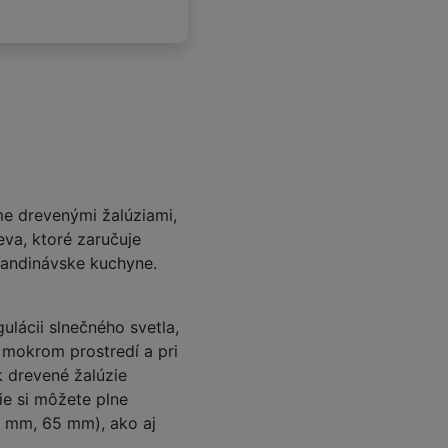
e drevenými žalúziami,
va, ktoré zaručuje
kandinávske kuchyne.
lácii slnečného svetla,
mokrom prostredí a pri
k drevené žalúzie
ie si môžete plne
0 mm, 65 mm), ako aj