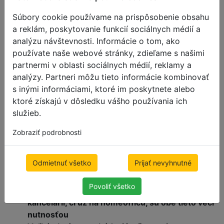
Ak hľadáte nadčasové a vhodné riešenie pre home
Súbory cookie používame na prispôsobenie obsahu
office alebo akékoľvek iné pracovisko, zvážte kúpu
a reklám, poskytovanie funkcií sociálnych médií a
horizontálnych žalúzií. Pomôžu s reguláciou
analýzu návštevnosti. Informácie o tom, ako
množstva svetla prichádzajúceho do vášho
používate naše webové stránky, zdieľame s našimi
pracovného priestoru a zaistia súkromie počas
partnermi v oblasti sociálnych médií, reklamy a
práce.
analýzy. Partneri môžu tieto informácie kombinovať
Horizontálne žalúzie – typy a popis
s inými informáciami, ktoré im poskytnete alebo
Žalúzie do kancelárií na mieru
ktoré získajú v dôsledku vášho používania ich
Veľkosti žalúzií
služieb.
Výhody žalúzií v kancelárii
Zobraziť podrobnosti
Žalúzie do modernej kancelárie – tipy, trendy a
inšpirácie
Iné okenné tienenie do kancelárie
Odmietnuť všetko
Prijať nevyhnutné
FAQ
Povoliť všetko
Koncentrácia a produktivita - pri práci v
kancelárii, či už na homeofficu, sú obe tieto veci
nutnosťou