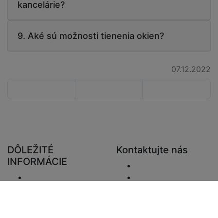
kancelárie?
9. Aké sú možnosti tienenia okien?
07.12.2022
DÔLEŽITÉ
Kontaktujte nás
INFORMÁCIE
Odoslať e-mail.
Doručenie
+48 881333794
Vrátenie a preplatky
info@zaluziedom.cz
Oznámenie o
ochrane osobných