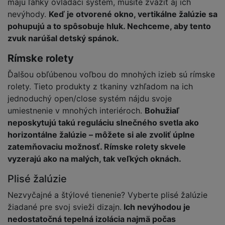
majú ľahký ovládací systém, musíte zvážiť aj ich
nevýhody.
Keď je otvorené okno, vertikálne žalúzie sa
pohupujú a to spôsobuje hluk. Nechceme, aby tento
zvuk narúšal detský spánok.
Rímske rolety
Ďalšou obľúbenou voľbou do mnohých izieb sú rímske
rolety. Tieto produkty z tkaniny vzhľadom na ich
jednoduchý open/close systém nájdu svoje
umiestnenie v mnohých interiéroch.
Bohužiaľ
neposkytujú takú reguláciu slnečného svetla ako
horizontálne žalúzie – môžete si ale zvoliť úplne
zatemňovaciu možnosť. Rímske rolety skvele
vyzerajú ako na malých, tak veľkých oknách.
Plisé žalúzie
Nezvyčajné a štýlové tienenie? Vyberte plisé žalúzie
žiadané pre svoj svieži dizajn.
Ich nevýhodou je
nedostatočná tepelná izolácia najmä počas