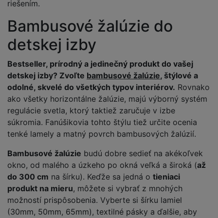
riešením.
Bambusové žalúzie do
detskej izby
Bestseller, prírodný a jedinečný produkt do vašej
detskej izby? Zvoľte
bambusové žalúzie
, štýlové a
odolné, skvelé do všetkých typov interiérov.
Rovnako
ako všetky horizontálne žalúzie, majú výborný systém
regulácie svetla, ktorý taktiež zaručuje v izbe
súkromia. Fanúšikovia tohto štýlu tiež určite ocenia
tenké lamely a matný povrch bambusových žalúzií.
Bambusové žalúzie
budú dobre sedieť na akékoľvek
okno, od malého a úzkeho po okná veľká a široká (
až
do 300 cm
na šírku). Keďže sa jedná o
tieniaci
produkt na mieru
, môžete si vybrať z mnohých
možností prispôsobenia. Vyberte si šírku lamiel
(30mm, 50mm, 65mm), textilné pásky a ďalšie, aby