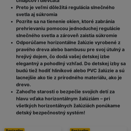
chlapcov i dievčatá
Preto je veľmi dôležitá regulácia slnečného
svetla aj súkromia
Pozrite sa na tienenie okien, ktoré zabránia
prehrievaniu pomocou jednoduchej regulácie
slnečného svetla a zároveň zaistia súkromie
Odporúčame horizontálne žalúzie vyrobené z
pravého dreva alebo bambusu pre svoj útulný a
hrejivý dojem, čo dodá vašej detskej izbe
elegantný a pohodlný vzhľad. Do detskej izby sa
budú tiež hodiť hliníkové alebo PVC žalúzie a sú
lacnejšie ako tie z prírodného materiálu, ako je
drevo.
Zahoďte starosti o bezpečie svojich detí za
hlavu vďaka horizontálnym žalúziám – pri
všetkých horizontálnych žalúziách ponúkame
detský bezpečnostný systém!
Bestseller
Bestseller