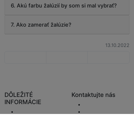
6. Akú farbu žalúzií by som si mal vybrať?
7. Ako zamerať žalúzie?
13.10.2022
DÔLEŽITÉ
Kontaktujte nás
INFORMÁCIE
Odoslať e-mail.
Doručenie
+48 881333794
Vrátenie a preplatky
info@zaluziedom.cz
Oznámenie o
ochrane osobných