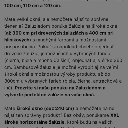
100 cm, 110 cm a 120 cm.
Máte veľké okná, ale nemôžete nájsť to správne
tienenie? Zaluziedom ponúka žalúzie na široké okná
(
až 360 cm pri drevených žalúziách a 400 cm pri
hliníkových
) s mnohými farbami a možnosťami
prispôsobenia. Pokiaľ si napríklad chcete objednať
drevené žalúzie, je možné ich u vybraných farieb
(čierna, biela a mnoho ďalších) objednať aj v šírke 360 ​​
cm. Bambusové žalúzie je možné vyrobiť aj na veľmi
široké okná s možnosťou výroby produktu až do
300cm u vybraných farieb (biela, čierna, antracitová a
iné).
Prezrite si našu ponuku na Zaluziedom a
vytvorte perfektné žalúzie na vaše okná.
Máte
široké okno (cez 240 cm)
a nemôžete na ne
nájsť ten správny produkt? Bez obáv, ponúkame
XXL
široké horizontálne žalúzie
, ktoré budú na vašich