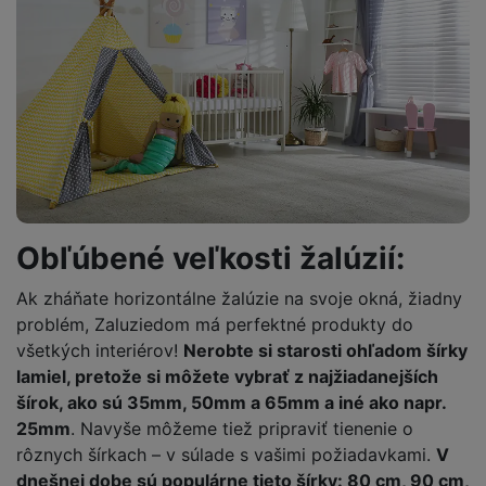
Obľúbené veľkosti žalúzií:
Ak zháňate horizontálne žalúzie na svoje okná, žiadny
problém, Zaluziedom má perfektné produkty do
všetkých interiérov!
Nerobte si starosti ohľadom šírky
lamiel, pretože si môžete vybrať z najžiadanejších
šírok, ako sú 35mm, 50mm a 65mm a iné ako napr.
25mm
. Navyše môžeme tiež pripraviť tienenie o
rôznych šírkach – v súlade s vašimi požiadavkami.
V
dnešnej dobe sú populárne tieto šírky: 80 cm, 90 cm,