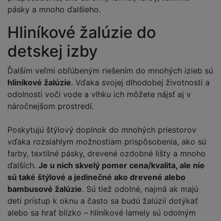
pásky a mnoho ďalšieho.
Hliníkové žalúzie do
detskej izby
Ďalším veľmi obľúbeným riešením do mnohých izieb sú
hliníkové žalúzie
. Vďaka svojej dlhodobej životnosti a
odolnosti voči vode a vlhku ich môžete nájsť aj v
náročnejšom prostredí.
Poskytujú štýlový doplnok do mnohých priestorov
vďaka rozsiahlym možnostiam prispôsobenia, ako sú
farby, textilné pásky, drevené ozdobné lišty a mnoho
ďalších.
Je u nich skvelý pomer cena/kvalita, ale nie
sú také štýlové a jedinečné ako drevené alebo
bambusové žalúzie
. Sú tiež odolné, najmä ak majú
deti prístup k oknu a často sa budú žalúzií dotýkať
alebo sa hrať blízko – hliníkové lamely sú odolným