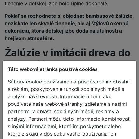
tienenie v detskej izbe bolo úplne dokonalé.
Pokiaľ sa rozhodnete si objednať bambusové žalúzie,
nezískate len skvelé tienenie, ale aj štýlovú okennú
dekoráciu, ktorá detskej izbe dodá na útulnosti a
hrejivom atmosfére.
Žalúzie v imitácii dreva do
detskej izby
Táto webová stránka používá cookies
Vyrobené z PVC lamiel
žalúzie v imitácii dreva
Súbory cookie používame na prispôsobenie obsahu
napodobňujúce drevo sú pripravené do akcie aj vo
a reklám, poskytovanie funkcií sociálnych médií a
vlhkom a mokrom prostredí. Vďaka svojim
analýzu návštevnosti. Informácie o tom, ako
vlastnostiam zaistí dlhú životnosť a funkčnosť.
Pred
používate naše webové stránky, zdieľame s našimi
výberom ale nezabudnite, že síce sú podobné drevu,
partnermi v oblasti sociálnych médií, reklamy a
ale chýba im ten prírodný vzhľad typický pre žalúzie z
analýzy. Partneri môžu tieto informácie kombinovať
pravého dreva alebo bambusu.
s inými informáciami, ktoré im poskytnete alebo
Žalúzie na mieru do
ktoré získajú v dôsledku vášho používania ich