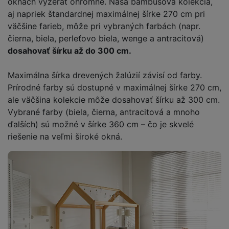
oknách vyzerať ohromne. Naša bambusová kolekcia,
aj napriek štandardnej maximálnej šírke 270 cm pri
väčšine farieb, môže pri vybraných farbách (napr.
čierna, biela, perleťovo biela, wenge a antracitová)
dosahovať šírku až do 300 cm.
Maximálna šírka drevených žalúzií závisí od farby.
Prírodné farby sú dostupné v maximálnej šírke 270 cm,
ale väčšina kolekcie môže dosahovať šírku až 300 cm.
Vybrané farby (biela, čierna, antracitová a mnoho
ďalších) sú možné v šírke 360 ​​cm – čo je skvelé
riešenie na veľmi široké okná.