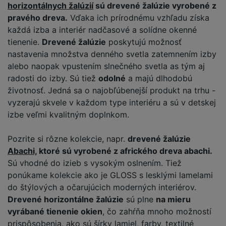
horizontálnych žalúzií
sú drevené žalúzie vyrobené z
pravého dreva.
Vďaka ich prírodnému vzhľadu získa
každá izba a interiér nadčasové a solídne okenné
tienenie.
Drevené žalúzie
poskytujú možnosť
nastavenia množstva denného svetla zatemnením izby
alebo naopak vpustením slnečného svetla as tým aj
radosti do izby. Sú tiež
odolné
a majú dlhodobú
životnosť. Jedná sa o najobľúbenejší produkt na trhu -
vyzerajú skvele v každom type interiéru a sú v detskej
izbe veľmi kvalitným doplnkom.
Pozrite si rôzne kolekcie, napr.
drevené žalúzie
Abachi,
ktoré sú vyrobené z afrického dreva abachi.
Sú vhodné do izieb s vysokým oslnením. Tiež
ponúkame kolekcie ako je GLOSS s lesklými lamelami
do štýlových a očarujúcich moderných interiérov.
Drevené horizontálne žalúzie
sú plne
na mieru
vyrábané tienenie okien
, čo zahŕňa mnoho možností
prispôsobenia, ako sú šírky lamiel, farby, textilné