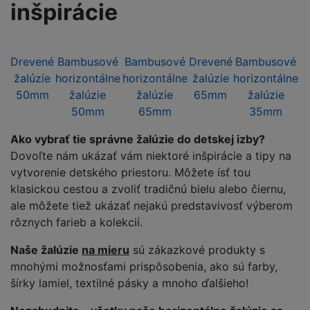
inšpirácie
Drevené
Bambusové
Bambusové
Drevené
Bambusové
žalúzie
horizontálne
horizontálne
žalúzie
horizontálne
50mm
žalúzie
žalúzie
65mm
žalúzie
50mm
65mm
35mm
Ako vybrať tie správne žalúzie do detskej izby?
Dovoľte nám ukázať vám niektoré inšpirácie a tipy na
vytvorenie detského priestoru. Môžete ísť tou
klasickou cestou a zvoliť tradičnú bielu alebo čiernu,
ale môžete tiež ukázať nejakú predstavivosť výberom
rôznych farieb a kolekcií.
Naše žalúzie
na mieru
sú zákazkové produkty s
mnohými možnosťami prispôsobenia, ako sú farby,
šírky lamiel, textilné pásky a mnoho ďalšieho!