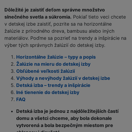
Dôležité je zaistiť deťom správne množstvo
slnečného svetla a súkromia.
Pokiaľ tieto veci chcete
v detskej izbe zaistiť, pozrite sa na horizontálne
žalúzie z prírodného dreva, bambusu alebo iných
materiálov. Poďme sa pozrieť na trendy a inšpirácie na
výber tých správnych žalúzií do detskej izby.
Horizontálne žalúzie – typy a popis
Žalúzie na mieru do detskej izby
Obľúbené veľkosti žalúzií
Výhody a nevýhody žalúzií v detskej izbe
Detská izba – trendy a inšpirácie
Iné tienenie do detskej izby
FAQ
Detská izba je jednou z najdôležitejších častí
domu a všetci chceme, aby bola dokonale
vytvorená a bola bezpečným miestom pre