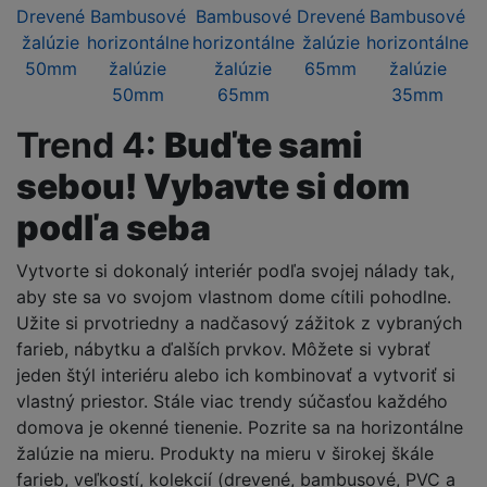
Drevené
Bambusové
Bambusové
Drevené
Bambusové
žalúzie
horizontálne
horizontálne
žalúzie
horizontálne
50mm
žalúzie
žalúzie
65mm
žalúzie
50mm
65mm
35mm
Trend 4:
Buďte sami
sebou! Vybavte si dom
podľa seba
Vytvorte si dokonalý interiér podľa svojej nálady tak,
aby ste sa vo svojom vlastnom dome cítili pohodlne.
Užite si prvotriedny a nadčasový zážitok z vybraných
farieb, nábytku a ďalších prvkov. Môžete si vybrať
jeden štýl interiéru alebo ich kombinovať a vytvoriť si
vlastný priestor. Stále viac trendy súčasťou každého
domova je okenné tienenie. Pozrite sa na horizontálne
žalúzie na mieru. Produkty na mieru v širokej škále
farieb, veľkostí, kolekcií (drevené, bambusové, PVC a