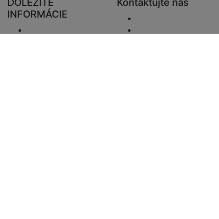
DÔLEŽITÉ
Kontaktujte nás
INFORMÁCIE
Odoslať e-mail.
Doručenie
+48 881333794
Vrátenie a preplatky
info@zaluziedom.cz
Oznámenie o
ochrane osobných
údajov
Vyhlásenie o
zodpovednosti
Otázky DPH
Informácie o platbe
Mapa stránky