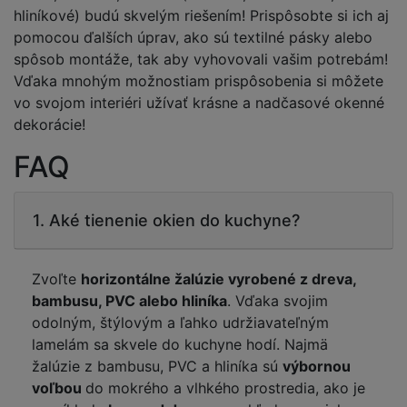
hliníkové) budú skvelým riešením! Prispôsobte si ich aj
pomocou ďalších úprav, ako sú textilné pásky alebo
spôsob montáže, tak aby vyhovovali vašim potrebám!
Vďaka mnohým možnostiam prispôsobenia si môžete
vo svojom interiéri užívať krásne a nadčasové okenné
dekorácie!
FAQ
1. Aké tienenie okien do kuchyne?
Zvoľte
horizontálne žalúzie vyrobené z dreva,
bambusu, PVC alebo hliníka
. Vďaka svojim
odolným, štýlovým a ľahko udržiavateľným
lamelám sa skvele do kuchyne hodí. Najmä
žalúzie z bambusu, PVC a hliníka sú
výbornou
voľbou
do mokrého a vlhkého prostredia, ako je