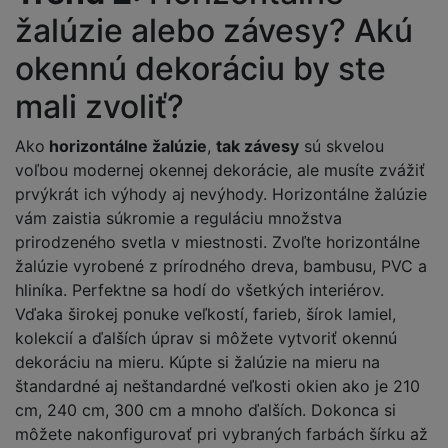
žalúzie alebo závesy? Akú
okennú dekoráciu by ste
mali zvoliť?
Ako
horizontálne žalúzie
,
tak závesy
sú skvelou
voľbou modernej okennej dekorácie, ale musíte zvážiť
prvýkrát ich výhody aj nevýhody. Horizontálne žalúzie
vám zaistia súkromie a reguláciu množstva
prirodzeného svetla v miestnosti. Zvoľte horizontálne
žalúzie vyrobené z prírodného dreva, bambusu, PVC a
hliníka. Perfektne sa hodí do všetkých interiérov.
Vďaka širokej ponuke veľkostí, farieb, šírok lamiel,
kolekcií a ďalších úprav si môžete vytvoriť okennú
dekoráciu na mieru. Kúpte si žalúzie na mieru na
štandardné aj neštandardné veľkosti okien ako je 210
cm, 240 cm, 300 cm a mnoho ďalších. Dokonca si
môžete nakonfigurovať pri vybraných farbách šírku až