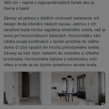
360 cm – najmä u najpopulárnejších farieb ako je
čierna a biela!
Závesy sú jednou z ďalších možností zatienenia. Ich
design dodá interiéru nádych luxusu. Jednou z ich
nevýhod bude horšia regulácia slnečného svetla, než je
tomu pri horizontálnych žalúziách. Horizontálky vám
vďaka svojej konštrukcii z lamiel umožnia do vášho
domu či izby vpustiť len trochu prirodzeného svetla.
Závesy sú tiež zlým riešením do mokrého a vlhkého
prostredia. Horizontálne žalúzie s odolnosťou voči
vlhku a vode sa do týchto priestorov skvele hodia.