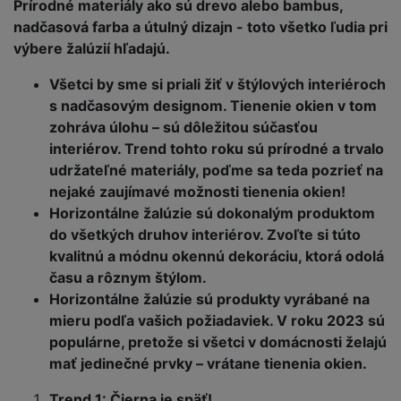
Prírodné materiály ako sú drevo alebo bambus,
nadčasová farba a útulný dizajn - toto všetko ľudia pri
výbere žalúzií hľadajú.
Všetci by sme si priali žiť v štýlových interiéroch
s nadčasovým designom. Tienenie okien v tom
zohráva úlohu – sú dôležitou súčasťou
interiérov. Trend tohto roku sú prírodné a trvalo
udržateľné materiály, poďme sa teda pozrieť na
nejaké zaujímavé možnosti tienenia okien!
Horizontálne žalúzie sú dokonalým produktom
do všetkých druhov interiérov. Zvoľte si túto
kvalitnú a módnu okennú dekoráciu, ktorá odolá
času a rôznym štýlom.
Horizontálne žalúzie sú produkty vyrábané na
mieru podľa vašich požiadaviek. V roku 2023 sú
populárne, pretože si všetci v domácnosti želajú
mať jedinečné prvky – vrátane tienenia okien.
Trend 1: Čierna je späť!