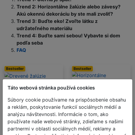
Trend 2: Horizontálne žalúzie alebo závesy?
Akú okennú dekoráciu by ste mali zvoliť?
Trend 3: Buďte eko! Zvoľte látku z
udržateľného materiálu
Trend 4: Buďte sami sebou! Vybavte si dom
podľa seba
FAQ
Bestseller
Bestseller
Drevené žalúzie
Táto webová stránka používá cookies
Horizontálne bambusové
žalúzie
Súbory cookie používame na prispôsobenie obsahu
a reklám, poskytovanie funkcií sociálnych médií a
analýzu návštevnosti. Informácie o tom, ako
Hliníkové žalúzie
používate naše webové stránky, zdieľame s našimi
Žalúzie so vzhľadom
partnermi v oblasti sociálnych médií, reklamy a
dreva