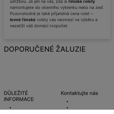
údržbou. Je jen na vás, zda si
římské rolety
namontujete do okenního výklenku nebo na zeď.
Pozoruhodná je také přijatelná cena rolet –
levné římské
rolety vás neomezí ve výběru a
nezatíží váš domácí rozpočet.
DOPORUČENÉ ŽALUZIE
DŮLEŽITÉ
Kontaktujte nás
INFORMACE
Poslat e-mail.
Doručení
+48 881333794
Vrácení a refundace
info@zaluziedom.cz