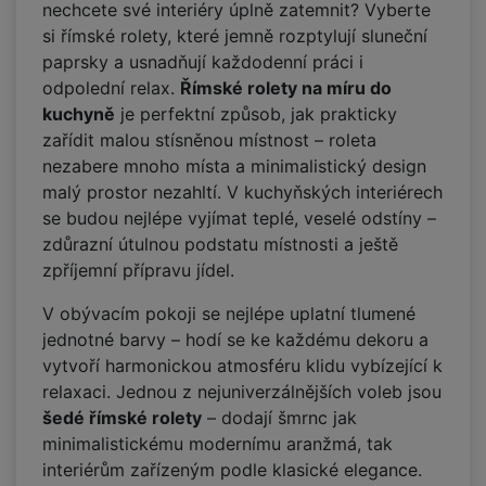
nechcete své interiéry úplně zatemnit? Vyberte
si římské rolety, které jemně rozptylují sluneční
paprsky a usnadňují každodenní práci i
odpolední relax.
Římské rolety na míru do
kuchyně
je perfektní způsob, jak prakticky
zařídit malou stísněnou místnost – roleta
nezabere mnoho místa a minimalistický design
malý prostor nezahltí. V kuchyňských interiérech
se budou nejlépe vyjímat teplé, veselé odstíny –
zdůrazní útulnou podstatu místnosti a ještě
zpříjemní přípravu jídel.
V obývacím pokoji se nejlépe uplatní tlumené
jednotné barvy – hodí se ke každému dekoru a
vytvoří harmonickou atmosféru klidu vybízející k
relaxaci. Jednou z nejuniverzálnějších voleb jsou
šedé římské rolety
– dodají šmrnc jak
minimalistickému modernímu aranžmá, tak
interiérům zařízeným podle klasické elegance.