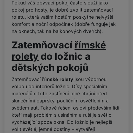
Pokud váš obývací pokoj často slouží jako
pokoj pro hosty, je dobré zvolit zatemňovací
roletu, která vašim hostům poskytne nejvyšší
komfort a noční odpočinek (dobře funguje jak
na oknech, tak na balkonových dveřích).
Zatemňovací
římské
rolety
do ložnic a
dětských pokojů
Zatemňovací
římské rolety
jsou výbornou
volbou do interiérů ložnic. Díky speciálním
materiálům toto zastínění plně chrání před
slunečními paprsky, pouličním osvětlením a
světlem aut. Takové řešení osloví především lidi,
kteří mají problém s usínáním a ruší je světlo
vycházející zpoza okna. Do ložnic je nejlepší
volit světlé, jemné odstíny – vytvářejí