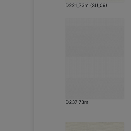
D221_73m (SU_09)
D237_73m