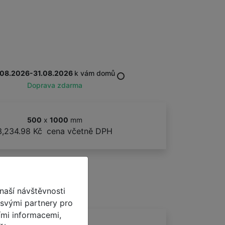
.08.2026-31.08.2026
k vám domů
Doprava zdarma
500
x
1000
mm
3,234.98 Kč
cena včetně DPH
naší návštěvnosti
 svými partnery pro
ími informacemi,