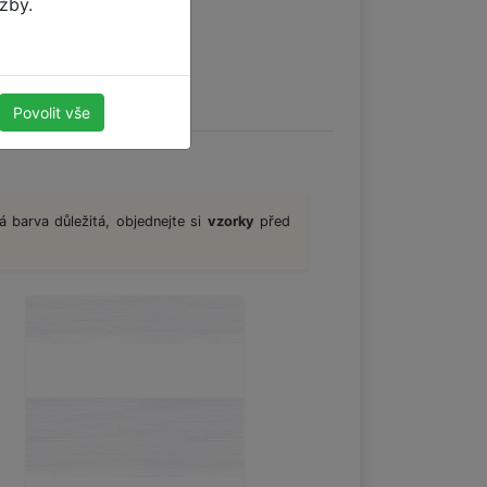
užby.
Povolit vše
á barva důležitá, objednejte si
vzorky
před