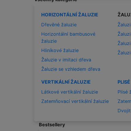
HORIZONTÁLNÍ ŽALUZIE
ŽALU
Dřevěné žaluzie
Žaluzi
Horizontální bambusové
Žaluz
žaluzie
Žaluz
Hliníkové žaluzie
Žaluz
Žaluzie v imitaci dřeva
Žaluzie se vzhledem dřeva
VERTIKÁLNÍ ŽALUZIE
PLISÉ
Látkové vertikální žaluzie
Plisé 
Zatemňovací vertikální žaluzie
Zatem
Dvojit
Bestsellery