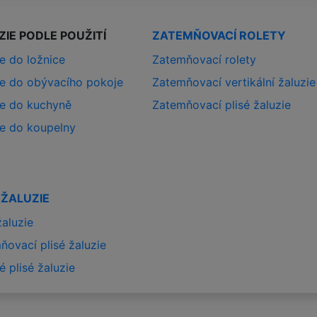
ZIE PODLE POUŽITÍ
ZATEMŇOVACÍ ROLETY
e do ložnice
Zatemňovací rolety
ie do obývacího pokoje
Zatemňovací vertikální žaluzie
ie do kuchyně
Zatemňovací plisé žaluzie
ie do koupelny
 ŽALUZIE
žaluzie
ňovací plisé žaluzie
é plisé žaluzie