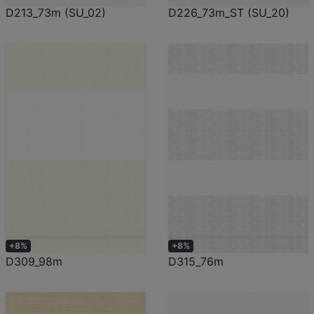
D213_73m (SU_02)
D226_73m_ST (SU_20)
+8%
+8%
D309_98m
D315_76m