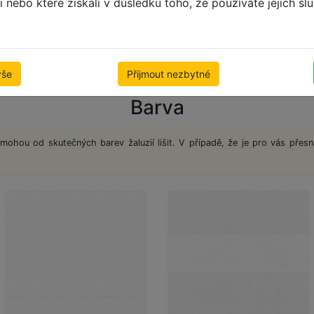
li nebo které získali v důsledku toho, že používáte jejich sl
Kroky konfigurace
vše
Přijmout nezbytné
Barva
 mohou od skutečných barev žaluzií lišit. V případě, že je pro vás přesn