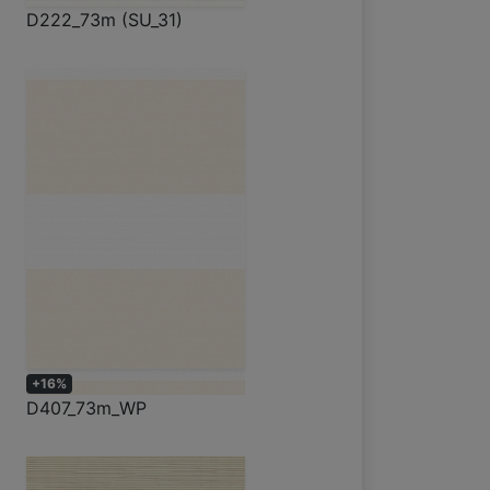
D222_73m (SU_31)
+16%
D407_73m_WP