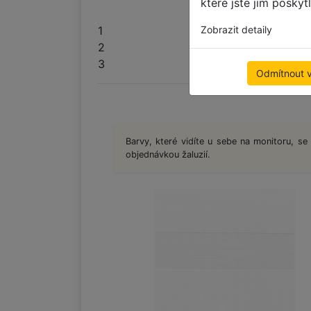
které jste jim poskyt
Zobrazit detaily
1
2
3
Odmítnout 
Barvy, které vidíte u sebe na monitoru, se
objednávkou žaluzií.