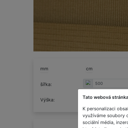
mm
cm
šířka:
Tato webová stránka
Výška:
K personalizaci obsa
využíváme soubory co
sociální média, inze